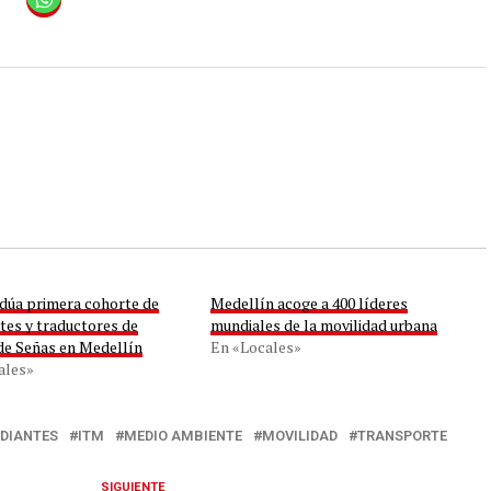
dúa primera cohorte de
Medellín acoge a 400 líderes
tes y traductores de
mundiales de la movilidad urbana
de Señas en Medellín
En «Locales»
ales»
DIANTES
ITM
MEDIO AMBIENTE
MOVILIDAD
TRANSPORTE
SIGUIENTE