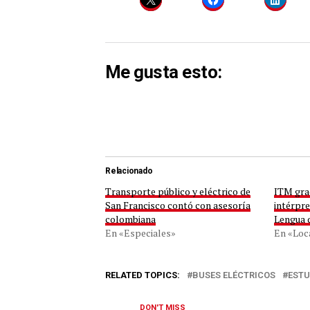
Me gusta esto:
Relacionado
Transporte público y eléctrico de
ITM gra
San Francisco contó con asesoría
intérpre
colombiana
Lengua 
En «Especiales»
En «Loc
RELATED TOPICS:
BUSES ELÉCTRICOS
ESTU
DON'T MISS