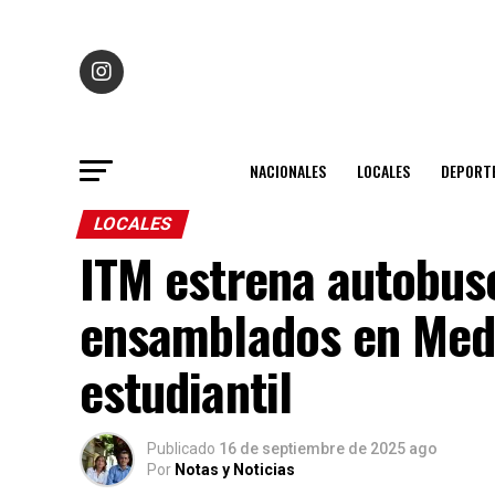
NACIONALES
LOCALES
DEPORT
LOCALES
ITM estrena autobuse
ensamblados en Mede
estudiantil
Publicado
16 de septiembre de 2025 ago
Por
Notas y Noticias