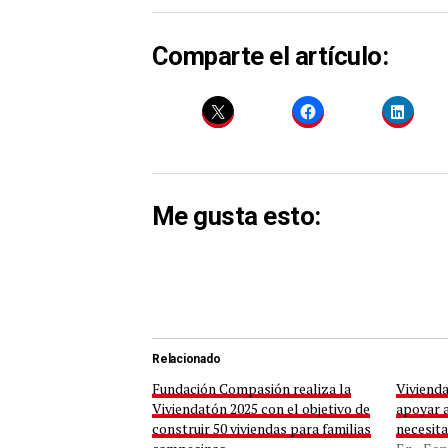
Comparte el artículo:
Me gusta esto:
Relacionado
Fundación Compasión realiza la
Vivienda
Viviendatón 2025 con el objetivo de
apoyar a
construir 50 viviendas para familias
necesit