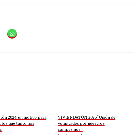
tón 2024, un motivo para
VIVIENDATÓN 2023“Unión de
 los que tanto nos
voluntades por nuestros
an
campesinos”