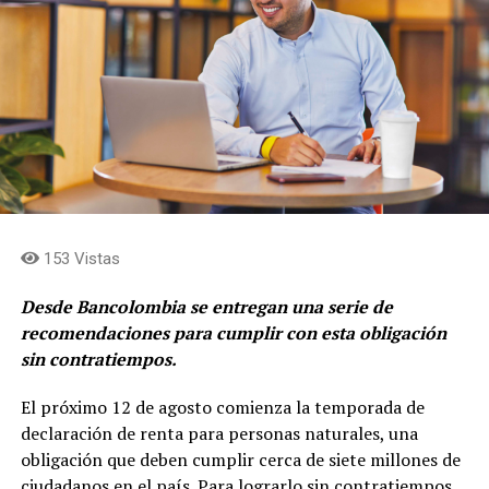
para sus accionistas. Estamos concentrados en
fortalecer la rentabilidad de los negocios, en cerrar el
descuento de las acciones frente al valor
fundamental, en acercar los flujos de caja al holding
y en simplificar la estructura para consolidar el rol de
asignación de capital en cabeza de Grupo Argos y
concentrar el rol de gestión de activos y
levantamiento de capital en cabeza de Grupo Argos
Asset Management (Odinsa)»
afirma, Juan Esteban
Calle, presidente de Grupo Argos.
153 Vistas
Desde Bancolombia se entregan una serie de
recomendaciones para cumplir con esta obligación
sin contratiempos.
El próximo 12 de agosto comienza la temporada de
declaración de renta para personas naturales, una
obligación que deben cumplir cerca de siete millones de
ciudadanos en el país. Para lograrlo sin contratiempos,