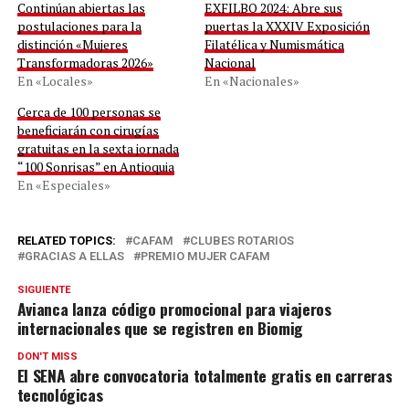
Continúan abiertas las
EXFILBO 2024: Abre sus
postulaciones para la
puertas la XXXIV Exposición
distinción «Mujeres
Filatélica y Numismática
Transformadoras 2026»
Nacional
En «Locales»
En «Nacionales»
Cerca de 100 personas se
beneficiarán con cirugías
gratuitas en la sexta jornada
“100 Sonrisas” en Antioquia
En «Especiales»
RELATED TOPICS:
CAFAM
CLUBES ROTARIOS
GRACIAS A ELLAS
PREMIO MUJER CAFAM
SIGUIENTE
Avianca lanza código promocional para viajeros
internacionales que se registren en Biomig
DON'T MISS
El SENA abre convocatoria totalmente gratis en carreras
tecnológicas