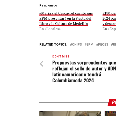
Relacionado
«María y el Cauca», el cuento que
EPM des
EPM presentará en la Fiesta del
2024 par
Libro y la Cultura de Medellín
y desarr
En «Locales»
En «Esp
RELATED TOPICS:
CHIPS
EPM
PECES
R
DON'T MISS
Propuestas sorprendentes qu
reflejan el sello de autor y ADN
latinoamericano tendrá
Colombiamoda 2024
P