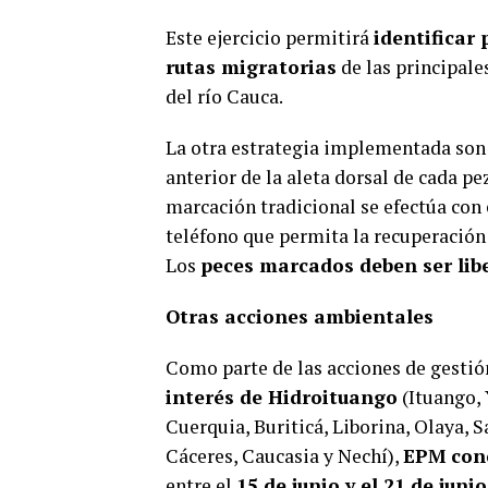
Este ejercicio permitirá
identificar 
rutas migratorias
de las principale
del río Cauca.
La otra estrategia implementada son
anterior de la aleta dorsal de cada pe
marcación tradicional se efectúa con 
teléfono que permita la recuperación 
Los
peces marcados deben ser lib
Otras acciones ambientales
Como parte de las acciones de gesti
interés de Hidroituango
(Ituango, 
Cuerquia, Buriticá, Liborina, Olaya, 
Cáceres, Caucasia y Nechí),
EPM con
entre el
15 de junio y el 21 de junio