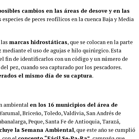
posibles cambios en las áreas de desove y en las
s especies de peces reofílicos en la cuenca Baja y Media
 las
marcas hidrostáticas
, que se colocan en la parte
z mediante el uso de agujas e hilo quirúrgico. Esta
el fin de identificarlos con un código y un número de
del pez, cuando sea capturado por los pescadores.
erados el mismo día de su captura
.
ón ambiental
en los 16 municipios del área de
Yarumal, Briceño, Toledo, Valdivia, San Andrés de
Sabanalarga, Peque, Santa Fe de Antioquia, Tarazá,
cluye la Semana Ambiental
, que este año se cumplió
, con el
concepto “Fácil Se-Pa-Ra”
, campaña que