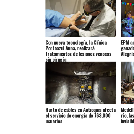
Con nueva tecnología, la Clínica
EPM an
Portoazul Auna, realizará
ganado
tratamientos de lesiones venosas
Alegrí
sin cirugía
Hurto de cables en Antioquia afecta
Medell
el servicio de energía de 763.000
río, l
usuarios
invisib