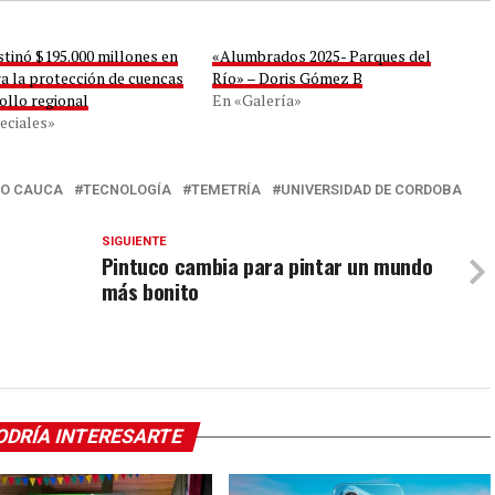
tinó $195.000 millones en
«Alumbrados 2025- Parques del
a la protección de cuencas
Río» – Doris Gómez B
ollo regional
En «Galería»
eciales»
IO CAUCA
TECNOLOGÍA
TEMETRÍA
UNIVERSIDAD DE CORDOBA
SIGUIENTE
e
Pintuco cambia para pintar un mundo
más bonito
ODRÍA INTERESARTE