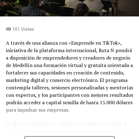
complementa con una feria comercial de 20 artesanos
tradicionales, con propuestas de joyería en filigrana,
mochilas wayuu, ruanas de Nobsa, sombreros aguadeños
y cerámica del Carmen de Viboral, entre otros oficios.
101 Vistas
A través de una alianza con «Emprende en TikTok»,
iniciativa de la plataforma internacional, Ruta N pondrá
a disposición de emprendedores y creadores de negocio
de Medellín una formación virtual y gratuita orientada a
fortalecer sus capacidades en creación de contenido,
marketing digital y comercio electrónico. El programa
contempla talleres, sesiones personalizadas y mentorías
con expertos, y los participantes con mejores resultados
podrán acceder a capital semilla de hasta 15.000 dólares
para impulsar sus empresas.
Del 6 al 17 de agosto, Plaza Cines, el pasillo Norte y
Plaza Fuente serán sede de Raíces, la feria artesanal que
La directora de Ruta N, Carolina Londoño, se refirió al
este año contará con México como país invitado, en un
objetivo detrás de esta alianza. «El talento emprendedor
encuentro que reunirá el patrimonio cultural de ambos
necesita herramientas, conocimiento y conexiones que