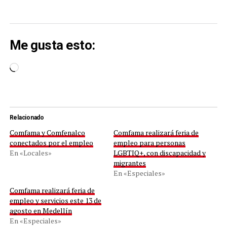
Me gusta esto:
Cargando...
Relacionado
Comfama y Comfenalco
Comfama realizará feria de
conectados por el empleo
empleo para personas
En «Locales»
LGBTIQ+, con discapacidad y
migrantes
En «Especiales»
Comfama realizará feria de
empleo y servicios este 13 de
agosto en Medellín
En «Especiales»