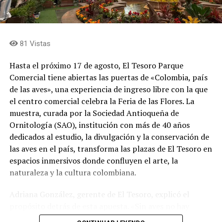
81 Vistas
Hasta el próximo 17 de agosto, El Tesoro Parque
Comercial tiene abiertas las puertas de «Colombia, país
de las aves», una experiencia de ingreso libre con la que
el centro comercial celebra la Feria de las Flores. La
muestra, curada por la Sociedad Antioqueña de
Ornitología (SAO), institución con más de 40 años
dedicados al estudio, la divulgación y la conservación de
las aves en el país, transforma las plazas de El Tesoro en
espacios inmersivos donde confluyen el arte, la
naturaleza y la cultura colombiana.
Adriana González, gerente de El Tesoro, explicó el
propósito detrás de esta apuesta. «Sin aves no hay
flores. Por esta razón abrimos nuestra celebración de la