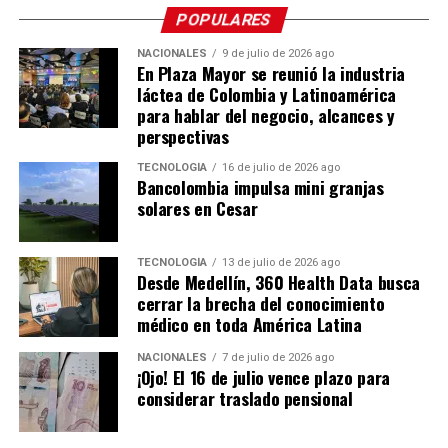
POPULARES
Con el Premio Extramuros, se busca visibilizar los
procesos creativos y promover el arte como un camino
NACIONALES
9 de julio de 2026 ago
En Plaza Mayor se reunió la industria
de reflexión, transformación social, construcción de
láctea de Colombia y Latinoamérica
nuevas oportunidades para las personas privadas de la
para hablar del negocio, alcances y
libertad.
perspectivas
Los ganadores
TECNOLOGÍA
16 de julio de 2026 ago
Bancolombia impulsa mini granjas
solares en Cesar
Gran Premio:
Wiler Alexander Gil Rueda, por la
obra
La Rosa Mística
, de la Cárcel y Penitenciaría
TECNOLOGÍA
13 de julio de 2026 ago
con Alta y Media Seguridad de Itagüí.
Desde Medellín, 360 Health Data busca
cerrar la brecha del conocimiento
Mención de Honor:
Jorge Cárdenas Sarabanda,
médico en toda América Latina
por la obra
Historias que cruzan el río Magdalena
,
del Centro Penitenciario de Mediana Seguridad de
NACIONALES
7 de julio de 2026 ago
Puerto Berrío.
¡Ojo! El 16 de julio vence plazo para
considerar traslado pensional
Con este reconocimiento, la Fundación BAT Colombia
reafirma su compromiso con compromiso con la