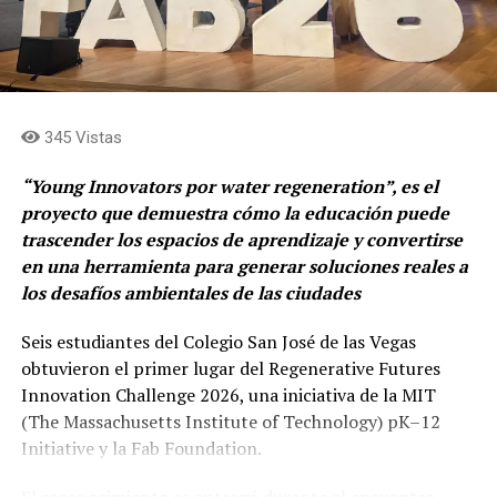
pilar de Educación dentro de la estrategia de
sostenibilidad corporativa, creemos que la
conectividad y la tecnología, acompañadas de
formación, son una palanca directa de
transformación social”,
indicó Daniel Arango Giraldo,
345 Vistas
Gerente Sostenibilidad Corporativa para PwC Colombia.
“Young Innovators por water regeneration”, es el
En el último año, más de 23 mil personas han sido
proyecto que demuestra cómo la educación puede
beneficiarias de esta iniciativa, de las cuales el 71 %
trascender los espacios de aprendizaje y convertirse
logró acceder a oportunidades educativas y laborales
en una herramienta para generar soluciones reales a
que antes estaban limitadas por la falta de conectividad.
los desafíos ambientales de las ciudades
Con este trabajo, Claro reafirma su propósito en
ciudades y municipios como Tunja, Villa de Leyva,
Seis estudiantes del Colegio San José de las Vegas
Bogotá, El Paujil (Caquetá), Soacha, Montería,
obtuvieron el primer lugar del Regenerative Futures
Barranquilla, Cartagena, Santa Marta, Facatativá,
Innovation Challenge 2026, una iniciativa de la MIT
Barichara, Sopó y Cali, donde hoy operan las Salas de
(The Massachusetts Institute of Technology) pK–12
Tecnología.
Initiative y la Fab Foundation.
“Con cada nueva Sala de Tecnología reafirmamos
El reconocimiento se entregó durante el encuentro