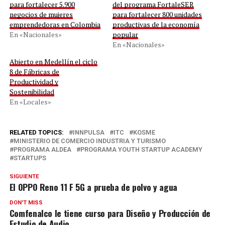
para fortalecer 5.900
del programa FortaleSER
negocios de mujeres
para fortalecer 800 unidades
emprendedoras en Colombia
productivas de la economía
En «Nacionales»
popular
En «Nacionales»
Abierto en Medellín el ciclo
8 de Fábricas de
Productividad y
Sostenibilidad
En «Locales»
RELATED TOPICS:
INNPULSA
ITC
KOSME
MINISTERIO DE COMERCIO INDUSTRIA Y TURISMO
PROGRAMA ALDEA
PROGRAMA YOUTH STARTUP ACADEMY
STARTUPS
SIGUIENTE
El OPPO Reno 11 F 5G a prueba de polvo y agua
DON'T MISS
Comfenalco le tiene curso para Diseño y Producción de
Estudio de Audio