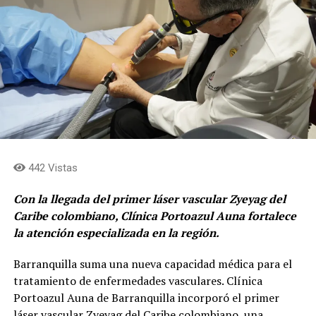
El equipo de Colombia estuvo integrado por Mariana
López Orozco, Camilo Arango, Miguel Chitiva, Samuel
Martelo, Isabella Zuluaga y María Antonia Cossío con el
acompañamiento del docente Víctor Lopera. Brasil
obtuvo el segundo lugar, seguido por Estados Unidos en
el tercer puesto.
El proyecto
La propuesta ganadora, integra ciencia, tecnología,
442 Vistas
naturaleza y comunidad, con un objetivo restaurar las
quebradas de Medellín.
Con la llegada del primer láser vascular Zyeyag del
Caribe colombiano, Clínica Portoazul Auna fortalece
El reconocimiento fue otorgado al proyecto
la atención especializada en la región.
desarrollado por los estudiantes para contribuir a la
regeneración de la quebrada La Volcana, un afluente que
Barranquilla suma una nueva capacidad médica para el
atraviesa el sur del Valle de Aburrá y enfrenta
tratamiento de enfermedades vasculares. Clínica
importantes retos ambientales.
Portoazul Auna de Barranquilla incorporó el primer
láser vascular Zyeyag del Caribe colombiano, una