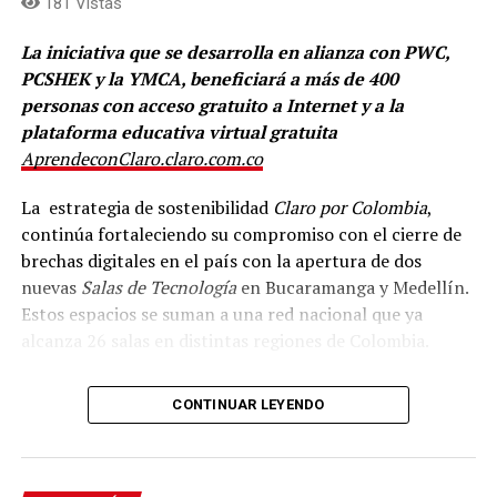
181 Vistas
La iniciativa que se desarrolla en alianza con PWC,
PCSHEK y la YMCA, beneficiará a más de 400
personas con acceso gratuito a Internet y a la
plataforma educativa virtual gratuita
AprendeconClaro.claro.com.co
La estrategia de sostenibilidad
Claro por Colombia
,
continúa fortaleciendo su compromiso con el cierre de
brechas digitales en el país con la apertura de dos
nuevas
Salas de Tecnología
en Bucaramanga y Medellín.
Estos espacios se suman a una red nacional que ya
alcanza 26 salas en distintas regiones de Colombia.
Gracias a la alianza con PWC, PCSHECK y la
CONTINUAR LEYENDO
organización social internacional YMCA, las
comunidades de ambas ciudades contarán con acceso
gratuito a Internet de fibra óptica y a herramientas de
formación y capacitación como
Aprende con Claro