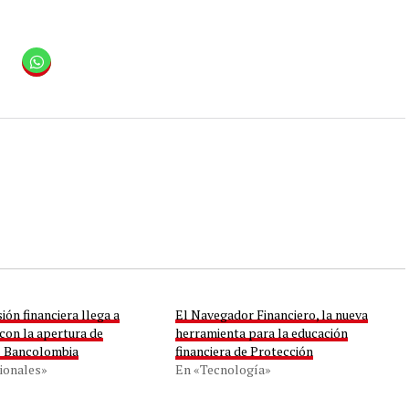
sión financiera llega a
El Navegador Financiero, la nueva
con la apertura de
herramienta para la educación
l Bancolombia
financiera de Protección
ionales»
En «Tecnología»