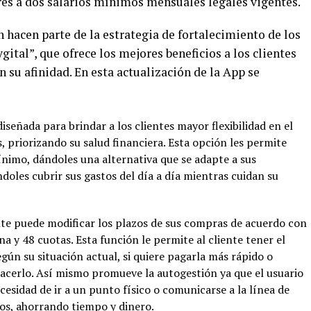
ores a dos salarios mínimos mensuales legales vigentes.
 hacen parte de la estrategia de fortalecimiento de los
ital”, que ofrece los mejores beneficios a los clientes
ún su afinidad. En esta actualización de la App se
señada para brindar a los clientes mayor flexibilidad en el
, priorizando su salud financiera. Esta opción les permite
nimo, dándoles una alternativa que se adapte a sus
doles cubrir sus gastos del día a día mientras cuidan su
ente puede modificar los plazos de sus compras de acuerdo con
na y 48 cuotas. Esta función le permite al cliente tener el
gún su situación actual, si quiere pagarla más rápido o
acerlo. Así mismo promueve la autogestión ya que el usuario
esidad de ir a un punto físico o comunicarse a la línea de
os, ahorrando tiempo y dinero.