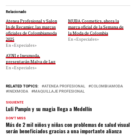
Relacionado
Atenea Profesional y Salon
MUBA Cosmetics, ahora la
In de Recamier, las marcas
marca oficial de la Semana de
oficiales de Colombiamoda
la Moda de Colombia
2025
En «Especiales»
En «Especiales»
AYNI e Inexmoda,
presentarán Malva de Luz
En «Especiales»
RELATED TOPICS:
ATENEA PROFESIONAL
COLOMBIAMODA
INEXMODA
MAQUILLAJE PROFESIONAL
SIGUIENTE
Luli Pampín y su magia llega a Medellín
DON'T MISS
Más de 2 mil niños y niñas con problemas de salud visual
serán beneficiados gracias a una importante alianza