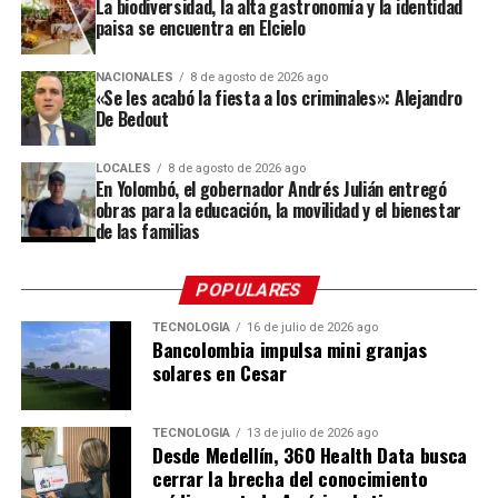
La biodiversidad, la alta gastronomía y la identidad
donde las familias campesinas cultivan sus flores,
paisa se encuentra en Elcielo
conocer el trabajo que realizan durante todo el año y
compartir con los silleteros que se preparan para llevar
NACIONALES
8 de agosto de 2026 ago
sus creaciones a uno de los eventos culturales más
«Se les acabó la fiesta a los criminales»: Alejandro
De Bedout
importantes de Antioquia.
“Esta es una oportunidad para que las personas
LOCALES
8 de agosto de 2026 ago
En Yolombó, el gobernador Andrés Julián entregó
conozcan dónde nace una de las tradiciones que más
obras para la educación, la movilidad y el bienestar
nos representa, compartan con nuestros silleteros y
de las familias
descubran todo el trabajo que hay detrás de una
silleta”,
destacó Gabriel Jaime Londoño Rendón,
POPULARES
secretario de Desarrollo Económico de Envigado.
TECNOLOGÍA
16 de julio de 2026 ago
Bancolombia impulsa mini granjas
Las fincas
solares en Cesar
Las fincas que abren sus puertas son: El Reposo, La
Dalia, El Chagualo, La Colina y La Cumbre, donde
TECNOLOGÍA
13 de julio de 2026 ago
Desde Medellín, 360 Health Data busca
encontrarán a los silleteros Jhon Jaime Ramírez, Viviana
cerrar la brecha del conocimiento
Hincapié, Jorge Iván Salazar, Mariana Salazar, Arístides