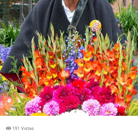
La entrega oficial de las membresías se realizó en un
acto protocolario en la casa natal de la Madre Laura, en
Jericó, donde se hizo entrega del Catálogo de Rutas
Religiosas de los municipios antioqueños miembros,
junto con el certificado que los acredita como parte de
la Red Mundial de Turismo Religioso. Además de
Medellín y Jericó, recibieron esta certificación Santa Fe
de Antioquia, San Pedro de los Milagros, Santa Rosa de
Osos, Angostura, El Peñol, El Santuario, Marinilla,
Rionegro, La Ceja, Girardota y La Estrella.
191 Vistas
Para quienes deseen conocer el detalle de esta nueva