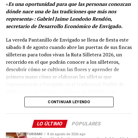
«
Es una oportunidad para que las personas conozcan
oferta, el Catálogo de Rutas Religiosas de Medellín ya
dónde nace una de las tradiciones que más nos
está disponible en la guía oficial de la ciudad, a través
representa
«
: Gabriel Jaime Londoño Rendón,
del portal medellin.travel, donde se pueden consultar
secretario de Desarrollo Económico de Envigado.
los recorridos y experiencias vinculados al patrimonio
religioso de la capital antioqueña.
La vereda Pantanillo de Envigado se llena de fiesta este
sábado 8 de agosto cuando abre las puertas de sus fincas
Comparte el artículo:
silleteras para todos vivan la Ruta Silletera 2026, un
recorrido en el que podrán conocer a los silleteros,
descubrir cómo se cultivan las flores y aprender de
primera mano cómo se elaboran las silletas que
representarán a Envigado en el tradicional Desfile de
Me gusta esto:
Silleteros de la Feria de las Flores de Medellín. La
jornada también ofrecerá gastronomía, música y otras
CONTINUAR LEYENDO
expresiones de la cultura campesina.
Desde el mediodía y hasta la medianoche, cinco fincas
LO ÚLTIMO
POPULARES
silleteras de la vereda Pantanillo estarán abiertas al
público. Allí, los visitantes podrán recorrer los espacios
TURISMO
8 de agosto de 2026 ago