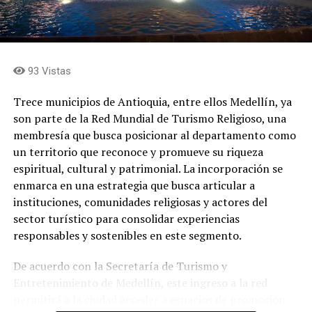
93 Vistas
Trece municipios de Antioquia, entre ellos Medellín, ya
son parte de la Red Mundial de Turismo Religioso, una
membresía que busca posicionar al departamento como
un territorio que reconoce y promueve su riqueza
espiritual, cultural y patrimonial. La incorporación se
enmarca en una estrategia que busca articular a
instituciones, comunidades religiosas y actores del
sector turístico para consolidar experiencias
Juan Carlos, es uno de los intérpretes más versátiles que
responsables y sostenibles en este segmento.
tiene la música colombiana. Ya son cuatro décadas
transitando con éxito por el camino de la salsa, el
De acuerdo con la Secretaría de Turismo y
bolero, la balada y la música tropical. Ha integrado
Entretenimiento de Medellín, este ingreso a la red
agrupaciones como Fruko y sus Tesos, The Latin
permitirá a la ciudad acceder a espacios de promoción
Brothers, como solista Coronel, ha sido ganador del