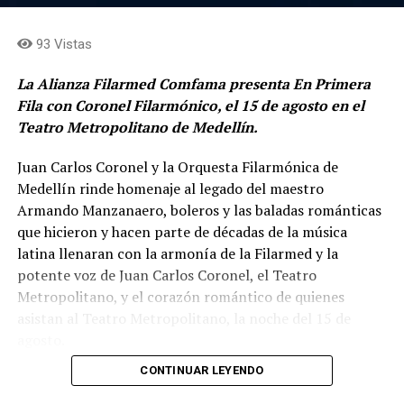
93 Vistas
La Alianza Filarmed Comfama presenta En Primera
Fila con Coronel Filarmónico, el 15 de agosto en el
Teatro Metropolitano de Medellín.
Juan Carlos Coronel y la Orquesta Filarmónica de
Medellín rinde homenaje al legado del maestro
Armando Manzanaero, boleros y las baladas románticas
que hicieron y hacen parte de décadas de la música
latina llenaran con la armonía de la Filarmed y la
potente voz de Juan Carlos Coronel, el Teatro
Metropolitano, y el corazón romántico de quienes
asistan al Teatro Metropolitano, la noche del 15 de
agosto.
CONTINUAR LEYENDO
Cancones como Esta tarde Vi Llover, Contigo Aprendí,
Te Extraño, Nos hizo Falta Tiempo, Inolvidable, No Sé