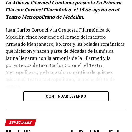
La Alianza Filarmed Comfama presenta En Primera
Fila con Coronel Filarmónico, el 15 de agosto en el
Teatro Metropolitano de Medellín.
Juan Carlos Coronel y la Orquesta Filarmónica de
Medellín rinde homenaje al legado del maestro
Armando Manzanaero, boleros y las baladas románticas
que hicieron y hacen parte de décadas de la música
latina llenaran con la armonía de la Filarmed y la
potente voz de Juan Carlos Coronel, el Teatro
Metropolitano, y el corazón romántico de quienes
asistan al Teatro Metropolitano, la noche del 15 de
agosto.
CONTINUAR LEYENDO
Cancones como Esta tarde Vi Llover, Contigo Aprendí,
Te Extraño, Nos hizo Falta Tiempo, Inolvidable, No Sé
Tú, Somos Novios, entre otras forman parte de la
memoria musical de varias generaciones. Melodías que
ESPECIALES
han acompañado historias de amor, despedidas y