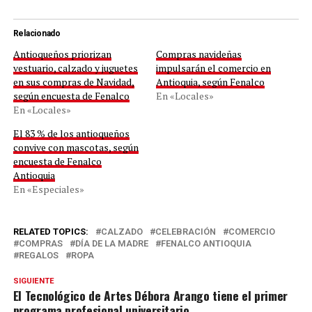
Relacionado
Antioqueños priorizan
Compras navideñas
vestuario, calzado y juguetes
impulsarán el comercio en
en sus compras de Navidad,
Antioquia, según Fenalco
según encuesta de Fenalco
En «Locales»
En «Locales»
El 83 % de los antioqueños
convive con mascotas, según
encuesta de Fenalco
Antioquia
En «Especiales»
RELATED TOPICS:
CALZADO
CELEBRACIÓN
COMERCIO
COMPRAS
DÍA DE LA MADRE
FENALCO ANTIOQUIA
REGALOS
ROPA
SIGUIENTE
El Tecnológico de Artes Débora Arango tiene el primer
programa profesional universitario