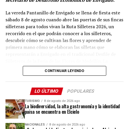
los recorridos y experiencias vinculados al patrimonio
religioso de la capital antioqueña.
La vereda Pantanillo de Envigado se llena de fiesta este
sábado 8 de agosto cuando abre las puertas de sus fincas
Comparte el artículo:
silleteras para todos vivan la Ruta Silletera 2026, un
recorrido en el que podrán conocer a los silleteros,
descubrir cómo se cultivan las flores y aprender de
primera mano cómo se elaboran las silletas que
representarán a Envigado en el tradicional Desfile de
Me gusta esto:
Silleteros de la Feria de las Flores de Medellín. La
jornada también ofrecerá gastronomía, música y otras
CONTINUAR LEYENDO
expresiones de la cultura campesina.
Desde el mediodía y hasta la medianoche, cinco fincas
LO ÚLTIMO
POPULARES
silleteras de la vereda Pantanillo estarán abiertas al
público. Allí, los visitantes podrán recorrer los espacios
TURISMO
8 de agosto de 2026 ago
La biodiversidad, la alta gastronomía y la identidad
donde las familias campesinas cultivan sus flores,
paisa se encuentra en Elcielo
conocer el trabajo que realizan durante todo el año y
compartir con los silleteros que se preparan para llevar
NACIONALES
8 de agosto de 2026 ago
sus creaciones a uno de los eventos culturales más