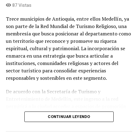
87 Vistas
Trece municipios de Antioquia, entre ellos Medellín, ya
son parte de la Red Mundial de Turismo Religioso, una
membresía que busca posicionar al departamento como
un territorio que reconoce y promueve su riqueza
espiritual, cultural y patrimonial. La incorporación se
enmarca en una estrategia que busca articular a
instituciones, comunidades religiosas y actores del
sector turístico para consolidar experiencias
Juan Carlos, es uno de los intérpretes más versátiles que
responsables y sostenibles en este segmento.
tiene la música colombiana. Ya son cuatro décadas
transitando con éxito por el camino de la salsa, el
De acuerdo con la Secretaría de Turismo y
bolero, la balada y la música tropical. Ha integrado
Entretenimiento de Medellín, este ingreso a la red
agrupaciones como Fruko y sus Tesos, The Latin
permitirá a la ciudad acceder a espacios de promoción
Brothers, como solista Coronel, ha sido ganador del
internacional, intercambio de buenas prácticas,
Laitn Grammy por su álbum
Tesoros
y además recordado
CONTINUAR LEYENDO
fortalecimiento institucional y nuevas oportunidades
como jurado de Factor X.
para dinamizar la economía local a través de recorridos,
celebraciones y experiencias asociadas al patrimonio
Los datos: