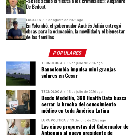
«Se les acabó la fiesta a los criminales»: Alejandro
De Bedout
importantes de Antioquia.
“Esta es una oportunidad para que las personas
LOCALES
8 de agosto de 2026 ago
En Yolombó, el gobernador Andrés Julián entregó
conozcan dónde nace una de las tradiciones que más
obras para la educación, la movilidad y el bienestar
nos representa, compartan con nuestros silleteros y
de las familias
descubran todo el trabajo que hay detrás de una
silleta”,
destacó Gabriel Jaime Londoño Rendón,
POPULARES
secretario de Desarrollo Económico de Envigado.
TECNOLOGÍA
16 de julio de 2026 ago
Bancolombia impulsa mini granjas
Las fincas
solares en Cesar
Las fincas que abren sus puertas son: El Reposo, La
Dalia, El Chagualo, La Colina y La Cumbre, donde
TECNOLOGÍA
13 de julio de 2026 ago
Desde Medellín, 360 Health Data busca
encontrarán a los silleteros Jhon Jaime Ramírez, Viviana
cerrar la brecha del conocimiento
Hincapié, Jorge Iván Salazar, Mariana Salazar, Arístides
médico en toda América Latina
Ríos, Fredy Ríos, Luis Carlos Ríos, William Ríos, Omar
Zapata, José Miguel Zapata, Hernán Soto, Edgar Soto y
LUPA POLÍTICA
13 de julio de 2026 ago
Las cinco propuestas del Gobernador de
Yurani Mejía, quienes serán los guías durante el
Antioquia al nuevo presidente de
recorrido.