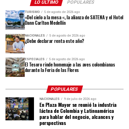
LO ÚLTIMO
POPULARES
completa del evento, iniciamos el sábado 25 de julio y
TURISMO
5 de agosto de 2026 ago
terminamos el viernes 31 de julio», indicó el directivo,
«Del cielo a la mesa «, la alianza de SATENA y el Hotel
quien detalló que esta decisión respondió a una
Dann Carlton Medellín
estrategia para aumentar las noches de permanencia de
los visitantes y, con ello, su gasto en la ciudad.
NACIONALES
5 de agosto de 2026 ago
¿Debe declarar renta este año?
La estrategia dio resultado: la feria dejó una derrama
económica de 22 millones de dólares, cuatro millones
ESPECIALES
5 de agosto de 2026 ago
más que en la edición 2025, aunque por debajo de la
El Tesoro rinde homenaje a las aves colombianas
meta inicial de 25 millones. A esto se sumaron
durante la Feria de las Flores
oportunidades de exportación calculadas por
ProColombia en 12 millones de dólares, con la
participación de compradores de Ecuador, Perú, Costa
POPULARES
Rica, República Dominicana y mercados de otras
NACIONALES
9 de julio de 2026 ago
latitudes como Emiratos Árabes, Reino Unido, España y
En Plaza Mayor se reunió la industria
Francia.
láctea de Colombia y Latinoamérica
para hablar del negocio, alcances y
María Fernanda Galeano, secretaria de Desarrollo
perspectivas
Económico de Medellín, destacó el alcance territorial