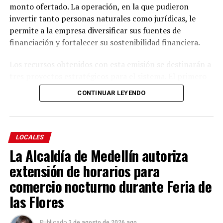
monto ofertado. La operación, en la que pudieron
invertir tanto personas naturales como jurídicas, le
permite a la empresa diversificar sus fuentes de
financiación y fortalecer su sostenibilidad financiera.
Los recursos obtenidos con esta emisión se destinarán a
tres proyectos estratégicos para el sistema. El primero
es la adquisición, con ensamblaje local, de 13 trenes
CONTINUAR LEYENDO
eléctricos nuevos, equivalentes a 39 vagones, que
ampliarán la capacidad del sistema y mejorarán el
servicio para los usuarios. El segundo contempla la
modernización de los computadores de control de todos
LOCALES
los trenes, lo que fortalecerá la mantenibilidad, la
La Alcaldía de Medellín autoriza
seguridad y la eficiencia del servicio. El tercero
extensión de horarios para
corresponde al reperfilamiento de la deuda de los trenes
comercio nocturno durante Feria de
adquiridos en 2015, con el fin de optimizar la gestión
financiera de la empresa.
las Flores
Tomás Andrés Elejalde Escobar, gerente general del
Publicado
2 de agosto de 2026 ago