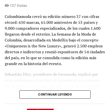
emisión de estos bonos reafirma la confianza del
137 Vistas
mercado en el plan estratégico de crecimiento de la
Me gusta esto:
Colombiamoda cerró su edición número 37 con cifras
empresa y en su liderazgo como referente de movilidad
récord: 630 marcas, 65.000 asistentes de 53 países y
sostenible en América Latina.
9.000 compradores especializados, de los cuales 1.600
llegaron desde el exterior. La Semana de la Moda de
Comparte el artículo:
Colombia, desarrollada en Medellín bajo el concepto
«Uniqueness is the New Luxury», generó 2.500 empleos
directos e indirectos y reunió expositores de 54 ciudades
del país, en lo que se consolida como la edición más
Me gusta esto:
grande en la historia del evento.
Sebastián Díez, presidente de Inexmoda, explicó que
esta versión marcó un hito al extenderse por primera
vez durante una semana completa. «Estamos cerrando
oficialmente la edición número 37 de Colombiamoda,
CONTINUAR LEYENDO
esta plataforma que se sigue posicionando como la más
importante de América Latina. Por primera vez en la
historia de Colombiamoda tuvimos una semana