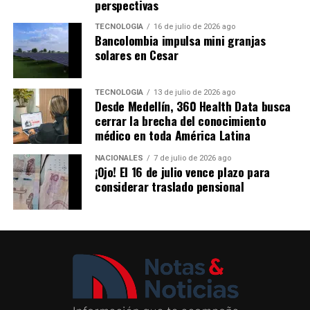
perspectivas
Los ganadores
TECNOLOGÍA
16 de julio de 2026 ago
Bancolombia impulsa mini granjas
solares en Cesar
Gran Premio:
Wiler Alexander Gil Rueda, por la
obra
La Rosa Mística
, de la Cárcel y Penitenciaría
TECNOLOGÍA
13 de julio de 2026 ago
con Alta y Media Seguridad de Itagüí.
Desde Medellín, 360 Health Data busca
cerrar la brecha del conocimiento
Mención de Honor:
Jorge Cárdenas Sarabanda,
médico en toda América Latina
por la obra
Historias que cruzan el río Magdalena
,
del Centro Penitenciario de Mediana Seguridad de
NACIONALES
7 de julio de 2026 ago
Puerto Berrío.
¡Ojo! El 16 de julio vence plazo para
considerar traslado pensional
Con este reconocimiento, la Fundación BAT Colombia
reafirma su compromiso con compromiso con la
promoción del arte como un instrumento de inclusión,
dignificación y transformación social, brindando
espacios para que el talento de los artistas populares y
de las personas privadas de la libertad sea reconocido y
valorado por la sociedad.