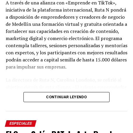
A través de una alianza con «Emprende en TikTok»,
iniciativa de la plataforma internacional, Ruta N pondrá
a disposición de emprendedores y creadores de negocio
de Medellín una formación virtual y gratuita orientada a
fortalecer sus capacidades en creación de contenido,
marketing digital y comercio electrónico. El programa
contempla talleres, sesiones personalizadas y mentorías
con expertos, y los participantes con mejores resultados
podrán acceder a capital semilla de hasta 15.000 dólares
para impulsar sus empresas.
Del 6 al 17 de agosto, Plaza Cines, el pasillo Norte y
Plaza Fuente serán sede de Raíces, la feria artesanal que
La directora de Ruta N, Carolina Londoño, se refirió al
este año contará con México como país invitado, en un
objetivo detrás de esta alianza. «El talento emprendedor
encuentro que reunirá el patrimonio cultural de ambos
necesita herramientas, conocimiento y conexiones que
CONTINUAR LEYENDO
territorios y la presencia de artesanos de diferentes
le permitan convertir las ideas en negocios con
departamentos colombianos.
potencial. Por eso, trabajamos para que cada vez más
personas que crean empresa en Medellín tengan acceso
Por su parte, Plaza Palmas albergará hasta el 17 de
a oportunidades. Desde Ruta N seguimos conectando
ESPECIALES
agosto «El vuelo más alto», un mural interactivo
talento, conocimiento y capacidades para fortalecer