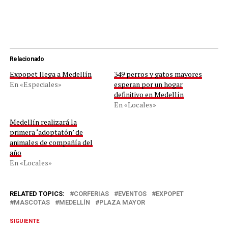
Relacionado
Expopet llega a Medellín
349 perros y gatos mayores
En «Especiales»
esperan por un hogar
definitivo en Medellín
En «Locales»
Medellín realizará la
primera ‘adoptatón’ de
animales de compañía del
año
En «Locales»
RELATED TOPICS:
CORFERIAS
EVENTOS
EXPOPET
MASCOTAS
MEDELLÍN
PLAZA MAYOR
SIGUIENTE