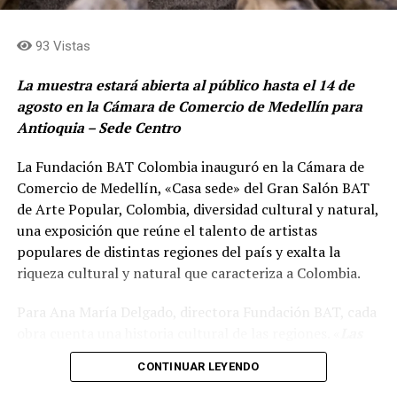
puede consultarse en eltesoro.com.
aceleración y capacitación para pequeñas y medianas
empresas completamente gratuito, donde podrán
93 Vistas
Comparte el artículo:
acceder a cursos sobre el uso correcto de la plataforma
para crecer su negocio y donde también podrán aplicar
La muestra estará abierta al público hasta el 14 de
a un programa de aceleración donde ganadores y
agosto en la Cámara de Comercio de Medellín para
ganadoras podrán acceder a capital», afirmó el vocero.
Antioquia – Sede Centro
Me gusta esto:
El programa busca que emprendedores y mipymes
La Fundación BAT Colombia inauguró en la Cámara de
incorporen nuevas herramientas de economía digital y
Comercio de Medellín, «Casa sede» del Gran Salón BAT
comercio electrónico para ampliar sus mercados,
de Arte Popular, Colombia, diversidad cultural y natural,
aumentar su visibilidad y sacar mayor provecho de las
una exposición que reúne el talento de artistas
plataformas digitales disponibles. La combinación de
populares de distintas regiones del país y exalta la
formación práctica y acompañamiento especializado
riqueza cultural y natural que caracteriza a Colombia.
también apunta a acelerar la transformación digital del
tejido empresarial local y fortalecer una economía más
Para Ana María Delgado, directora Fundación BAT, cada
competitiva.
obra cuenta una historia cultural de las regiones. «
Las
mejores obras, los artistas empíricos de Colombia que
Con esta iniciativa, Ruta N consolida su papel como
CONTINUAR LEYENDO
participaron de la convocatoria nacional. Acá van a
puente entre el talento emprendedor de Medellín y