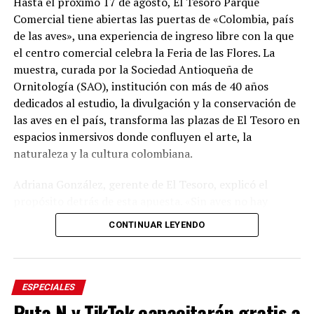
Hasta el próximo 17 de agosto, El Tesoro Parque
Comercial tiene abiertas las puertas de «Colombia, país
de las aves», una experiencia de ingreso libre con la que
el centro comercial celebra la Feria de las Flores. La
muestra, curada por la Sociedad Antioqueña de
Ornitología (SAO), institución con más de 40 años
dedicados al estudio, la divulgación y la conservación de
las aves en el país, transforma las plazas de El Tesoro en
espacios inmersivos donde confluyen el arte, la
naturaleza y la cultura colombiana.
Adriana González, gerente de El Tesoro, explicó el
propósito detrás de esta apuesta. «Sin aves no hay
flores. Por esta razón abrimos nuestra celebración de la
CONTINUAR LEYENDO
Feria de las Flores con ‘Colombia, país de las aves’, una
experiencia asesorada por la Sociedad Antioqueña de
Ornitología, quienes nos guiaron para cumplir nuestro
propósito: diseñar espacios que nos enseñen sobre
ESPECIALES
nuestras riquezas naturales para enamorarnos de ellas y
Ruta N y TikTok capacitarán gratis a