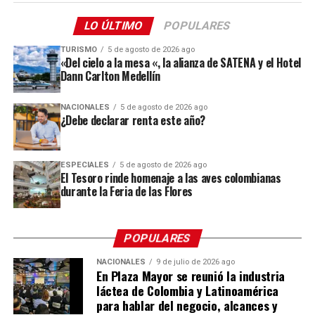
poder obras de todos los lugares del país con esa
proyectos de alcance internacional, en línea con su
gran diversidad cultural y natural de Colombia»
apuesta por impulsar el desarrollo económico y social
LO ÚLTIMO
POPULARES
del Distrito a través de la ciencia, la tecnología y la
La muestra estará abierta al público hasta el 14 de agosto
TURISMO
5 de agosto de 2026 ago
innovación, ampliando así las oportunidades disponibles
«Del cielo a la mesa «, la alianza de SATENA y el Hotel
en la Cámara de Comercio de Medellín para Antioquia –
Dann Carlton Medellín
para quienes emprenden en la ciudad.
Sede Centro, donde los visitantes podrán recorrer más de
90 obras que ponen en valor el arte empírico, los saberes
NACIONALES
5 de agosto de 2026 ago
Comparte el artículo:
tradicionales y las múltiples formas de creación
¿Debe declarar renta este año?
presentes en los territorios colombianos.
El evento reunió representantes de las entidades
ESPECIALES
5 de agosto de 2026 ago
El Tesoro rinde homenaje a las aves colombianas
aliadas, artistas, fue una noche para destacar el talento,
Me gusta esto:
durante la Feria de las Flores
la sensibilidad de quienes participaron de la
convocatoria.
POPULARES
Con el Premio Extramuros, se busca visibilizar los
procesos creativos y promover el arte como un camino
NACIONALES
9 de julio de 2026 ago
En Plaza Mayor se reunió la industria
de reflexión, transformación social, construcción de
láctea de Colombia y Latinoamérica
nuevas oportunidades para las personas privadas de la
para hablar del negocio, alcances y
libertad.