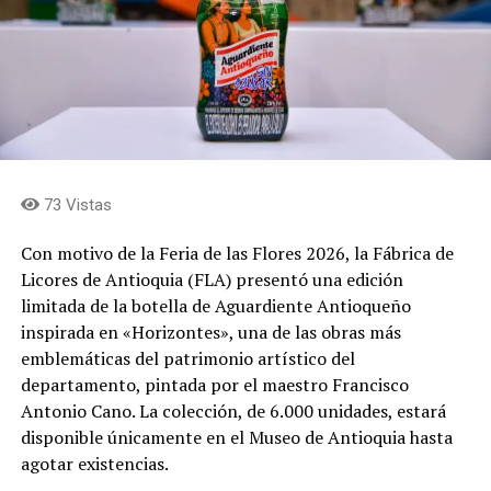
Las fincas
Las fincas que abren sus puertas son: El Reposo, La
Dalia, El Chagualo, La Colina y La Cumbre, donde
encontrarán a los silleteros Jhon Jaime Ramírez, Viviana
Hincapié, Jorge Iván Salazar, Mariana Salazar, Arístides
Ríos, Fredy Ríos, Luis Carlos Ríos, William Ríos, Omar
Zapata, José Miguel Zapata, Hernán Soto, Edgar Soto y
73 Vistas
Yurani Mejía, quienes serán los guías durante el
recorrido.
Con motivo de la Feria de las Flores 2026, la Fábrica de
Licores de Antioquia (FLA) presentó una edición
Durante el recorrido, los visitantes podrán conocer de
limitada de la botella de Aguardiente Antioqueño
cerca el proceso de elaboración de las silletas y las
inspirada en «Horizontes», una de las obras más
historias de las familias que mantienen vivo este oficio.
emblemáticas del patrimonio artístico del
Más de 30 silleteros de Envigado hacen parte de esta
departamento, pintada por el maestro Francisco
tradición y llevarán sus creaciones al tradicional Desfile
Antonio Cano. La colección, de 6.000 unidades, estará
de Silleteros de la Feria de las Flores de Medellín.
disponible únicamente en el Museo de Antioquia hasta
agotar existencias.
Además de la experiencia alrededor de las silletas, las
fincas ofrecerán diferentes opciones gastronómicas,