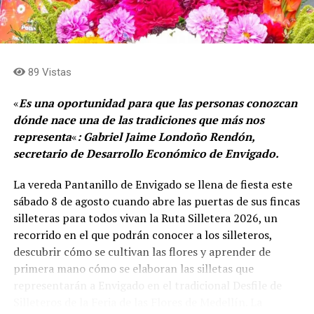
89 Vistas
«
Es una oportunidad para que las personas conozcan
dónde nace una de las tradiciones que más nos
representa
«
: Gabriel Jaime Londoño Rendón,
secretario de Desarrollo Económico de Envigado.
La vereda Pantanillo de Envigado se llena de fiesta este
sábado 8 de agosto cuando abre las puertas de sus fincas
silleteras para todos vivan la Ruta Silletera 2026, un
recorrido en el que podrán conocer a los silleteros,
descubrir cómo se cultivan las flores y aprender de
primera mano cómo se elaboran las silletas que
representarán a Envigado en el tradicional Desfile de
Silleteros de la Feria de las Flores de Medellín. La