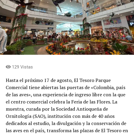
nosotros que sentirnos tan honrados por ello.
Agradecemos a la Fábrica de Licores y al Gobernador de
Antioquia que depositen en el Museo de Antioquia todas
estas capacidades», indicó.
La producción total de 6.000 botellas se dividirá en tres
variantes de tapa: 2.000 azules, 2.000 rojas y 2.000
verdes. Luis Fernando Bagué Trujillo, gerente de la
Fábrica de Licores de Antioquia, explicó el significado de
129 Vistas
esta apuesta para la compañía. «Nos llena de orgullo
unir dos símbolos que hacen parte del corazón de los
Hasta el próximo 17 de agosto, El Tesoro Parque
antioqueños: Horizontes, una obra emblemática de
Comercial tiene abiertas las puertas de «Colombia, país
nuestro patrimonio cultural, y Aguardiente Antioqueño,
de las aves», una experiencia de ingreso libre con la que
una marca que por más de cien años ha acompañado
el centro comercial celebra la Feria de las Flores. La
nuestras celebraciones y los momentos más
muestra, curada por la Sociedad Antioqueña de
importantes de nuestra historia. Esta edición especial es
Ornitología (SAO), institución con más de 40 años
un homenaje a nuestras raíces y a los valores que nos
dedicados al estudio, la divulgación y la conservación de
definen: el trabajo, la berraquera, la esperanza, la
las aves en el país, transforma las plazas de El Tesoro en