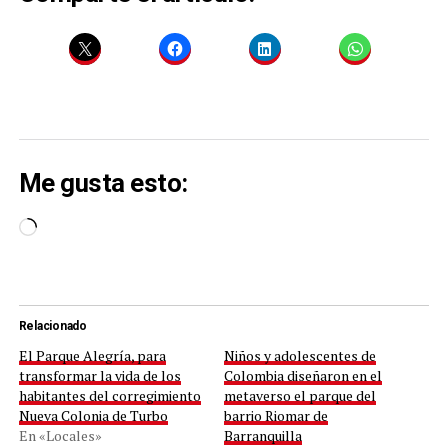
Me gusta esto:
Cargando...
Relacionado
El Parque Alegría, para
Niños y adolescentes de
transformar la vida de los
Colombia diseñaron en el
habitantes del corregimiento
metaverso el parque del
Nueva Colonia de Turbo
barrio Riomar de
En «Locales»
Barranquilla