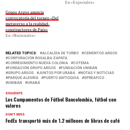
En «Especiales»
Grupo Argos anuncia
convocatoria del torneo «Del
metaverso a la realidad-
constructores de País»
En «Nacionales»
RELATED TOPICS:
ALCALDÍA DE TURBO
CEMENTOS ARGOS
CORPORACIÓN ROSALBA ZAPATA
CORREGIMIENTO NUEVA COLONIA
COTEMA
FUNDACIÓN GRUPO ARGOS
FUNDACIÓN UNIBÁN
GRUPO ARGOS
JUNTOS POR URABÁ
NOTAS Y NOTICIAS
PARQUE ALEGRÍA
PUERTO ANTIOQUIA
SPREAFICO
UNIBÁN
URABÁ
SIGUIENTE
Los Campamentos de Fútbol Bancolombia, fútbol con
valores
DON'T MISS
FedEx transportó más de 1.2 millones de libras de café