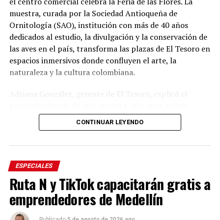
el centro comercial celebra la Feria de las Flores. La
muestra, curada por la Sociedad Antioqueña de
Ornitología (SAO), institución con más de 40 años
dedicados al estudio, la divulgación y la conservación de
las aves en el país, transforma las plazas de El Tesoro en
espacios inmersivos donde confluyen el arte, la
naturaleza y la cultura colombiana.
Adriana González, gerente de El Tesoro, explicó el
propósito detrás de esta apuesta. «Sin aves no hay
flores. Por esta razón abrimos nuestra celebración de la
CONTINUAR LEYENDO
Feria de las Flores con ‘Colombia, país de las aves’, una
experiencia asesorada por la Sociedad Antioqueña de
Ornitología, quienes nos guiaron para cumplir nuestro
propósito: diseñar espacios que nos enseñen sobre
ESPECIALES
nuestras riquezas naturales para enamorarnos de ellas y
Ruta N y TikTok capacitarán gratis a
aportar a su conservación», afirmó la vocera, quien
emprendedores de Medellín
invitó a antioqueños y visitantes a disfrutar de
exhibiciones, talleres, música, gastronomía y artesanías
Publicado
5 de agosto de 2026 ago