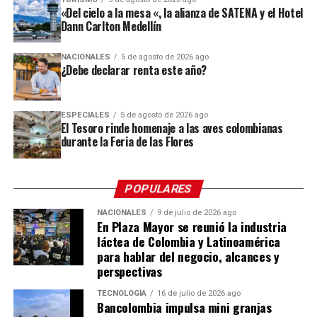
innovación, ampliando así las oportunidades disponibles
«Del cielo a la mesa «, la alianza de SATENA y el Hotel
en la Cámara de Comercio de Medellín para Antioquia –
Dann Carlton Medellín
para quienes emprenden en la ciudad.
Sede Centro, donde los visitantes podrán recorrer más de
90 obras que ponen en valor el arte empírico, los saberes
NACIONALES
5 de agosto de 2026 ago
Comparte el artículo:
tradicionales y las múltiples formas de creación
¿Debe declarar renta este año?
presentes en los territorios colombianos.
El evento reunió representantes de las entidades
ESPECIALES
5 de agosto de 2026 ago
El Tesoro rinde homenaje a las aves colombianas
aliadas, artistas, fue una noche para destacar el talento,
Me gusta esto:
durante la Feria de las Flores
la sensibilidad de quienes participaron de la
convocatoria.
POPULARES
Con el Premio Extramuros, se busca visibilizar los
procesos creativos y promover el arte como un camino
NACIONALES
9 de julio de 2026 ago
En Plaza Mayor se reunió la industria
de reflexión, transformación social, construcción de
láctea de Colombia y Latinoamérica
nuevas oportunidades para las personas privadas de la
para hablar del negocio, alcances y
libertad.
perspectivas
Los ganadores
TECNOLOGÍA
16 de julio de 2026 ago
Bancolombia impulsa mini granjas