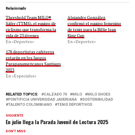
Relacionado
Threshold Team MILO®
Alejandro González
Sáfer (TTMS), el equipo de
confirmó el equipo femenino
ciclismo que transforma la
de tenis para la Billie Jean
vida de 23 jóvenes
King Cup
En «Deportes»
En «Deportes»
178 deportistas cafeteros
estarán en los Juegos
Parapanamericanos Santiago
2023
En «Especiales»
RELATED TOPICS:
CALZADO 70
MILO
MILO SHOES
PONTIFICIA UNIVERSIDAD JAVERIANA
SOSTENIBILIDAD
TALENTO COLOMBIANO
TENIS DEPORTIVOS
SIGUIENTE
En julio llega la Parada Juvenil de Lectura 2025
DON'T MISS