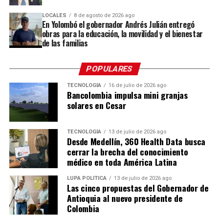
“Esta es una oportunidad para que las personas
LOCALES
8 de agosto de 2026 ago
En Yolombó el gobernador Andrés Julián entregó
conozcan dónde nace una de las tradiciones que más
obras para la educación, la movilidad y el bienestar
nos representa, compartan con nuestros silleteros y
de las familias
descubran todo el trabajo que hay detrás de una
silleta”,
destacó Gabriel Jaime Londoño Rendón,
POPULARES
secretario de Desarrollo Económico de Envigado.
TECNOLOGÍA
16 de julio de 2026 ago
Bancolombia impulsa mini granjas
Las fincas
solares en Cesar
Las fincas que abren sus puertas son: El Reposo, La
Dalia, El Chagualo, La Colina y La Cumbre, donde
TECNOLOGÍA
13 de julio de 2026 ago
Desde Medellín, 360 Health Data busca
encontrarán a los silleteros Jhon Jaime Ramírez, Viviana
cerrar la brecha del conocimiento
Hincapié, Jorge Iván Salazar, Mariana Salazar, Arístides
médico en toda América Latina
Ríos, Fredy Ríos, Luis Carlos Ríos, William Ríos, Omar
Zapata, José Miguel Zapata, Hernán Soto, Edgar Soto y
LUPA POLÍTICA
13 de julio de 2026 ago
Las cinco propuestas del Gobernador de
Yurani Mejía, quienes serán los guías durante el
Antioquia al nuevo presidente de
recorrido.
Colombia