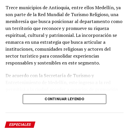
Trece municipios de Antioquia, entre ellos Medellín, ya
son parte de la Red Mundial de Turismo Religioso, una
membresía que busca posicionar al departamento como
un territorio que reconoce y promueve su riqueza
espiritual, cultural y patrimonial. La incorporación se
enmarca en una estrategia que busca articular a
instituciones, comunidades religiosas y actores del
sector turístico para consolidar experiencias
Juan Carlos, es uno de los intérpretes más versátiles que
responsables y sostenibles en este segmento.
tiene la música colombiana. Ya son cuatro décadas
transitando con éxito por el camino de la salsa, el
De acuerdo con la Secretaría de Turismo y
bolero, la balada y la música tropical. Ha integrado
Entretenimiento de Medellín, este ingreso a la red
agrupaciones como Fruko y sus Tesos, The Latin
permitirá a la ciudad acceder a espacios de promoción
Brothers, como solista Coronel, ha sido ganador del
internacional, intercambio de buenas prácticas,
Laitn Grammy por su álbum
Tesoros
y además recordado
CONTINUAR LEYENDO
fortalecimiento institucional y nuevas oportunidades
como jurado de Factor X.
para dinamizar la economía local a través de recorridos,
celebraciones y experiencias asociadas al patrimonio
Los datos:
religioso.
ESPECIALES