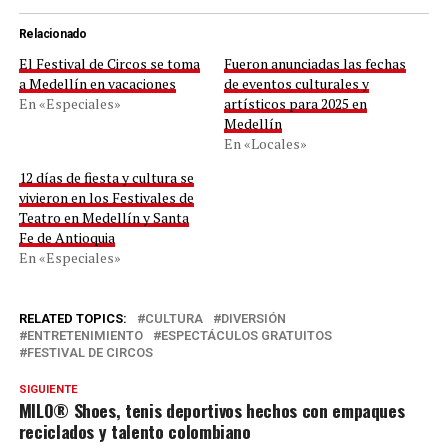
Relacionado
El Festival de Circos se toma
Fueron anunciadas las fechas
a Medellín en vacaciones
de eventos culturales y
En «Especiales»
artísticos para 2025 en
Medellín
En «Locales»
12 días de fiesta y cultura se
vivieron en los Festivales de
Teatro en Medellín y Santa
Fe de Antioquia
En «Especiales»
RELATED TOPICS:
CULTURA
DIVERSIÓN
ENTRETENIMIENTO
ESPECTÁCULOS GRATUITOS
FESTIVAL DE CIRCOS
SIGUIENTE
MILO® Shoes, tenis deportivos hechos con empaques
reciclados y talento colombiano