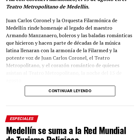
Teatro Metropolitano de Medellín.
Juan Carlos Coronel y la Orquesta Filarmónica de
Medellín rinde homenaje al legado del maestro
Armando Manzanaero, boleros y las baladas románticas
que hicieron y hacen parte de décadas de la música
latina llenaran con la armonía de la Filarmed y la
potente voz de Juan Carlos Coronel, el Teatro
Metropolitano, y el corazón romántico de quienes
asistan al Teatro Metropolitano, la noche del 15 de
agosto.
CONTINUAR LEYENDO
Cancones como Esta tarde Vi Llover, Contigo Aprendí,
Te Extraño, Nos hizo Falta Tiempo, Inolvidable, No Sé
Tú, Somos Novios, entre otras forman parte de la
memoria musical de varias generaciones. Melodías que
ESPECIALES
han acompañado historias de amor, despedidas y
Medellín se suma a la Red Mundial
reencuentros, y que se reconocen desde sus primeros
de Turismo Religioso
acordes.