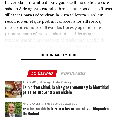
La vereda Pantanillo de Envigado se llena de fiesta este
sábado 8 de agosto cuando abre las puertas de sus fincas
Comparte el artículo:
silleteras para todos vivan la Ruta Silletera 2026, un
recorrido en el que podrán conocer a los silleteros,
descubrir cómo se cultivan las flores y aprender de
primera mano cómo se elaboran las silletas que
representarán a Envigado en el tradicional Desfile de
Me gusta esto:
Silleteros de la Feria de las Flores de Medellín. La
jornada también ofrecerá gastronomía, música y otras
CONTINUAR LEYENDO
expresiones de la cultura campesina.
Desde el mediodía y hasta la medianoche, cinco fincas
LO ÚLTIMO
POPULARES
silleteras de la vereda Pantanillo estarán abiertas al
público. Allí, los visitantes podrán recorrer los espacios
TURISMO
8 de agosto de 2026 ago
La biodiversidad, la alta gastronomía y la identidad
donde las familias campesinas cultivan sus flores,
paisa se encuentra en elcielo
conocer el trabajo que realizan durante todo el año y
compartir con los silleteros que se preparan para llevar
NACIONALES
8 de agosto de 2026 ago
sus creaciones a uno de los eventos culturales más
«Se les acabó la fiesta a los criminales»: Alejandro
De Bedout
importantes de Antioquia.