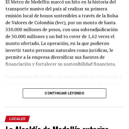
El Metro de Medellín marcó un hito en la historia del
financiera y convirtiéndolo en un recinto
transporte masivo del país al realizar su primera
multipropósito bajo estándares internacionales,
emisión local de bonos sostenibles a través de la Bolsa
mediante un modelo de financiación que combina
de Valores de Colombia (bvc), por un monto de hasta
recursos públicos y privados.
330.000 millones de pesos, con una sobreadjudicación
de 30.000 millones y un bid to cover de 1,62 veces el
Finalmente manifestaron que la EDU liderará la
monto ofertado. La operación, en la que pudieron
estructuración del proyecto por su capacidad técnica y
invertir tanto personas naturales como jurídicas, le
jurídica, garantizando que el estadio continúe siendo de
permite a la empresa diversificar sus fuentes de
propiedad del Distrito. También señalaron que este
financiación y fortalecer su sostenibilidad financiera.
modelo podría convertirse en un referente para el
desarrollo de nuevos escenarios e infraestructuras en
Los recursos obtenidos con esta emisión se destinarán a
Medellín y otros municipios, al facilitar la ejecución de
tres proyectos estratégicos para el sistema. El primero
proyectos estratégicos con esquemas de financiación
es la adquisición, con ensamblaje local, de 13 trenes
CONTINUAR LEYENDO
sostenibles.
eléctricos nuevos, equivalentes a 39 vagones, que
ampliarán la capacidad del sistema y mejorarán el
Otros Cabildantes manifestaron diferentes
servicio para los usuarios. El segundo contempla la
consideraciones frente a la iniciativa. Si bien
modernización de los computadores de control de todos
LOCALES
coincidieron en la necesidad de modernizar el estadio y
los trenes, lo que fortalecerá la mantenibilidad, la