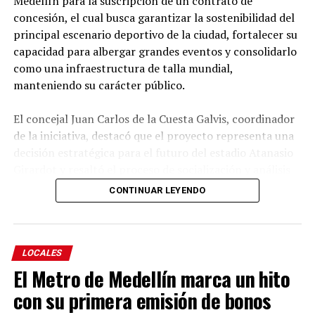
Medellín para la suscripción de un contrato de
concesión, el cual busca garantizar la sostenibilidad del
principal escenario deportivo de la ciudad, fortalecer su
capacidad para albergar grandes eventos y consolidarlo
como una infraestructura de talla mundial,
manteniendo su carácter público.
El concejal Juan Carlos de la Cuesta Galvis, coordinador
de la iniciativa, destacó que el proyecto representa una
decisión estratégica para el futuro del estadio Atanasio
Girardot y resaltó el proceso de socialización y análisis
adelantado por el Concejo durante su estudio.
CONTINUAR LEYENDO
Explicó que el objetivo es autorizar al Alcalde para
suscribir un contrato de concesión que permita diseñar,
modernizar, financiar, construir, operar, mantener y
LOCALES
aprovechar comercialmente el escenario deportivo,
El Metro de Medellín marca un hito
garantizando que la infraestructura continúe siendo de
con su primera emisión de bonos
propiedad pública y se revierta al Distrito al finalizar la