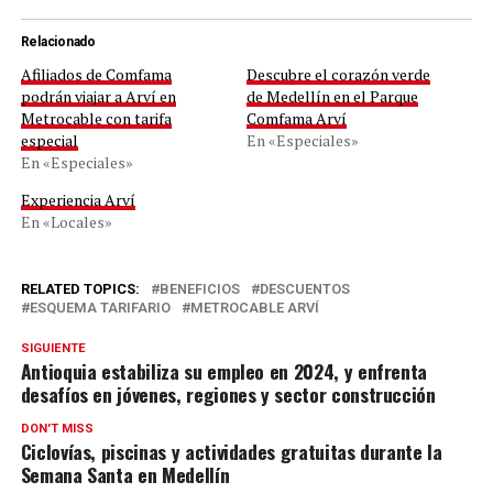
Relacionado
Afiliados de Comfama
Descubre el corazón verde
podrán viajar a Arví en
de Medellín en el Parque
Metrocable con tarifa
Comfama Arví
especial
En «Especiales»
En «Especiales»
Experiencia Arví
En «Locales»
RELATED TOPICS:
BENEFICIOS
DESCUENTOS
ESQUEMA TARIFARIO
METROCABLE ARVÍ
SIGUIENTE
Antioquia estabiliza su empleo en 2024, y enfrenta
desafíos en jóvenes, regiones y sector construcción
DON'T MISS
Ciclovías, piscinas y actividades gratuitas durante la
Semana Santa en Medellín