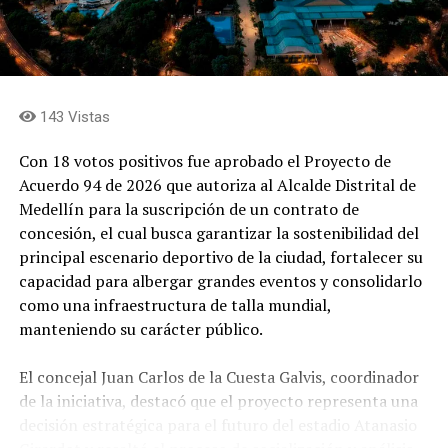
aquellos que no tienen otro espacio donde estar,”
expresó el gobernador Andrés Julián.
A esta inversión se suman 320 millones de pesos
destinados por la Dirección de Personas Mayores de la
143 Vistas
Gobernación para ampliar la atención integral de esta
población en Yolombó. Los recursos permitieron
Con 18 votos positivos fue aprobado el Proyecto de
adquirir ayudas geriátricas, dotar el Centro de
Acuerdo 94 de 2026 que autoriza al Alcalde Distrital de
Protección Social para el Adulto Mayor (CPSAM) y
Medellín para la suscripción de un contrato de
desarrollar actividades artísticas, recreativas y de
concesión, el cual busca garantizar la sostenibilidad del
funcionalidad que promueven el bienestar, la
principal escenario deportivo de la ciudad, fortalecer su
participación y el envejecimiento activo.
capacidad para albergar grandes eventos y consolidarlo
como una infraestructura de talla mundial,
Educación
manteniendo su carácter público.
El concejal Juan Carlos de la Cuesta Galvis, coordinador
de la iniciativa, destacó que el proyecto representa una
decisión estratégica para el futuro del estadio Atanasio