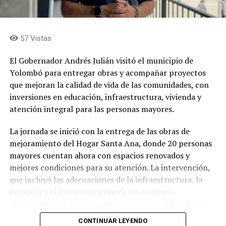
57 Vistas
El Gobernador Andrés Julián visitó el municipio de
Yolombó para entregar obras y acompañar proyectos
que mejoran la calidad de vida de las comunidades, con
inversiones en educación, infraestructura, vivienda y
atención integral para las personas mayores.
La jornada se inició con la entrega de las obras de
mejoramiento del Hogar Santa Ana, donde 20 personas
mayores cuentan ahora con espacios renovados y
mejores condiciones para su atención. La intervención,
que incluyó las adecuaciones de la infraestructura, la
dotación y el fortalecimiento de los servicios,
representó una inversión superior a los 1.000 millones
de pesos, de los cuales la Gobernación de Antioquia
CONTINUAR LEYENDO