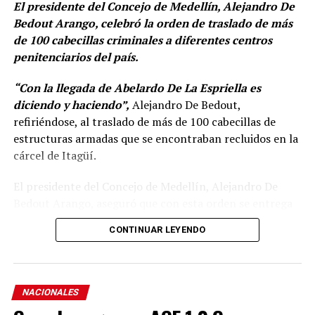
El presidente del Concejo de Medellín, Alejandro De
Bedout Arango, celebró la orden de traslado de más
de 100 cabecillas criminales a diferentes centros
penitenciarios del país.
“Con la llegada de Abelardo De La Espriella es
diciendo y haciendo”,
Alejandro De Bedout,
refiriéndose, al traslado de más de 100 cabecillas de
estructuras armadas que se encontraban recluidos en la
cárcel de Itagüí.
El presidente del Concejo de Medellín, Alejandro De
Bedout Arango, aseguró que con esta orden se entrega
un mensaje poderoso, donde la llamada “falsa paz total”
CONTINUAR LEYENDO
de Gustavo Petro, se acaba.
«No más beneficios, ni
prebendas para aquellos que no cumplen la ley, y que
tanto daño le han hecho a nuestro país»
, y agregó:
«llegó el orden y la autoridad con Abelardo De La
NACIONALES
Espriella».