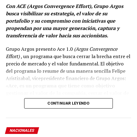
Con ACE (Argos Convergence Effort), Grupo Argos
busca visibilizar su estrategia, el valor de su
portafolio y su compromiso con iniciativas que
Me gusta esto:
propendan por una mayor generación, captura y
transferencia de valor hacia sus accionistas.
Grupo Argos presento Ace 1.0
(Argos Convergence
Effort)
, un programa que busca cerrar la brecha entre el
precio de mercado y el valor fundamental. El objetivo
del programa lo resume de una manera sencilla Felipe
Aristizabal, vicepresidente financiero de Grupo Argos:
«Ace, es un programa que tiene como objetivo
gestionar el valor de la compañía, cerrar el valor de
la brecha que existe entre el precio que el mercado
CONTINUAR LEYENDO
reconoce del valor fundamental de nuestra
estrategia».
El programa, se apoya en la hoja de ruta que la
NACIONALES
organización ha trazado y recorrido durante la última