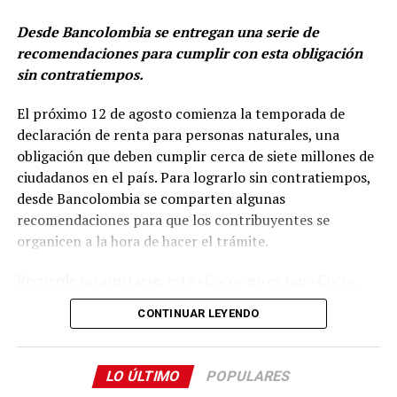
Desde Bancolombia se entregan una serie de
recomendaciones para cumplir con esta obligación
sin contratiempos.
El próximo 12 de agosto comienza la temporada de
declaración de renta para personas naturales, una
obligación que deben cumplir cerca de siete millones de
ciudadanos en el país. Para lograrlo sin contratiempos,
desde Bancolombia se comparten algunas
recomendaciones para que los contribuyentes se
organicen a la hora de hacer el trámite.
La hoja de ruta de ACE se apalanca en tres pilares:
Recuerde no asustarse, este «Coco» no es tan «Coco».
Excelencia operacional- Profitability push
Simplemente es tomarse unos minutos, por ejemplo,
CONTINUAR LEYENDO
para leer este texto donde de manera clara y sencilla se
Grupo Argos busca fortalecer la rentabilidad de los
le resuelven inquietudes, y le bote el miedo al «Coco»
negocios, capturar eficiencias, simplificar estructuras y
aumentar la generación de caja a través de metas
LO ÚLTIMO
POPULARES
¿Cómo sé si debo declarar renta?
ejecutables y cuantificables por negocio. Este primer