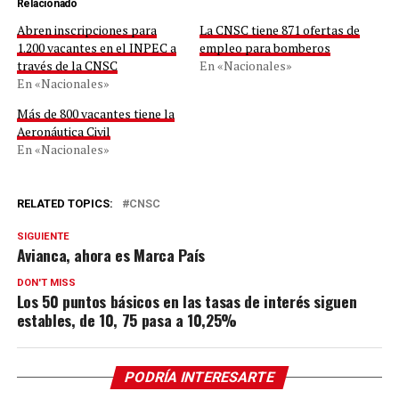
Relacionado
Abren inscripciones para
La CNSC tiene 871 ofertas de
1.200 vacantes en el INPEC a
empleo para bomberos
través de la CNSC
En «Nacionales»
En «Nacionales»
Más de 800 vacantes tiene la
Aeronáutica Civil
En «Nacionales»
RELATED TOPICS:
CNSC
SIGUIENTE
Avianca, ahora es Marca País
DON'T MISS
Los 50 puntos básicos en las tasas de interés siguen
estables, de 10, 75 pasa a 10,25%
PODRÍA INTERESARTE