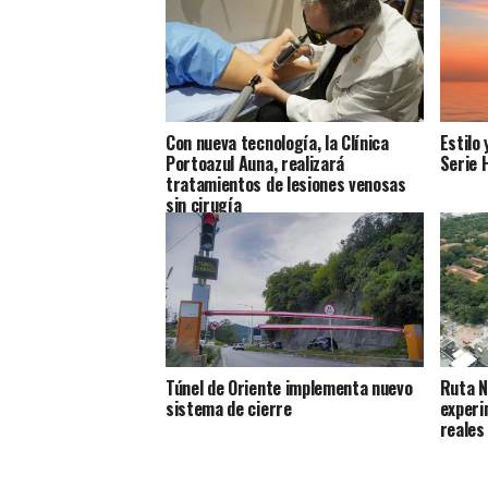
Con nueva tecnología, la Clínica
Estilo 
Portoazul Auna, realizará
Serie 
tratamientos de lesiones venosas
sin cirugía
Túnel de Oriente implementa nuevo
Ruta N
sistema de cierre
experi
reales