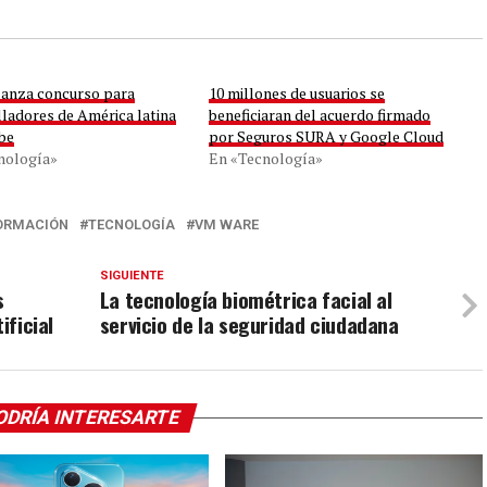
lanza concurso para
10 millones de usuarios se
lladores de América latina
beneficiaran del acuerdo firmado
ibe
por Seguros SURA y Google Cloud
nología»
En «Tecnología»
ORMACIÓN
TECNOLOGÍA
VM WARE
SIGUIENTE
s
La tecnología biométrica facial al
ificial
servicio de la seguridad ciudadana
ODRÍA INTERESARTE