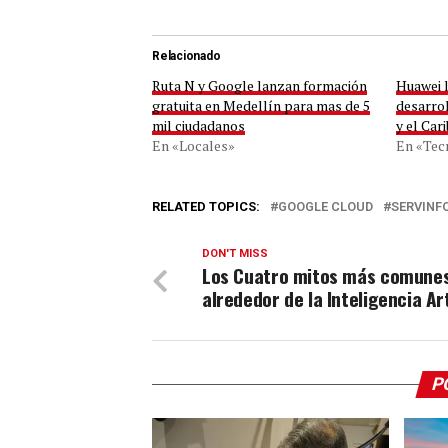
Relacionado
Ruta N y Google lanzan formación
Huawei 
gratuita en Medellín para mas de 5
desarro
mil ciudadanos
y el Car
En «Locales»
En «Tec
RELATED TOPICS:
GOOGLE CLOUD
SERVINF
DON'T MISS
Los Cuatro mitos más comune
alrededor de la Inteligencia Art
P