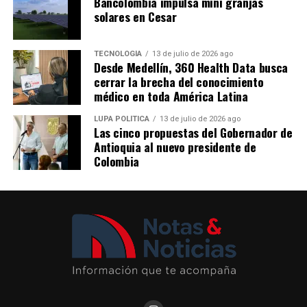
Bancolombia impulsa mini granjas
red de 12 líneas comerciales integrada por trenes,
proyecto, preservando la gobernanza pública, la
solares en Cesar
tranvía, cables aéreos y buses tipo BRT, que en conjunto
transparencia y el control sobre los recursos.
movilizan a más de 1,1 millones de personas cada día. La
emisión de estos bonos reafirma la confianza del
TECNOLOGÍA
13 de julio de 2026 ago
Nota patrocinada
Desde Medellín, 360 Health Data busca
mercado en el plan estratégico de crecimiento de la
Me gusta esto:
cerrar la brecha del conocimiento
empresa y en su liderazgo como referente de movilidad
Más información en
médico en toda América Latina
sostenible en América Latina.
https://www.concejodemedellin.gov.co/
LUPA POLÍTICA
13 de julio de 2026 ago
Las cinco propuestas del Gobernador de
Comparte el artículo:
Comparte el artículo:
Antioquia al nuevo presidente de
Colombia
Me gusta esto:
Me gusta esto: