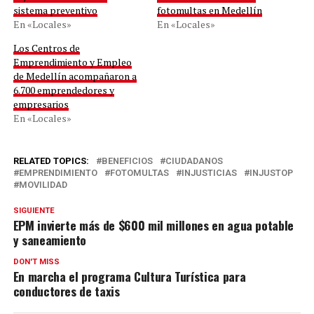
sistema preventivo
fotomultas en Medellín
En «Locales»
En «Locales»
Los Centros de
Emprendimiento y Empleo
de Medellín acompañaron a
6.700 emprendedores y
empresarios
En «Locales»
RELATED TOPICS:
BENEFICIOS
CIUDADANOS
EMPRENDIMIENTO
FOTOMULTAS
INJUSTICIAS
INJUSTOP
MOVILIDAD
SIGUIENTE
EPM invierte más de $600 mil millones en agua potable
y saneamiento
DON'T MISS
En marcha el programa Cultura Turística para
conductores de taxis