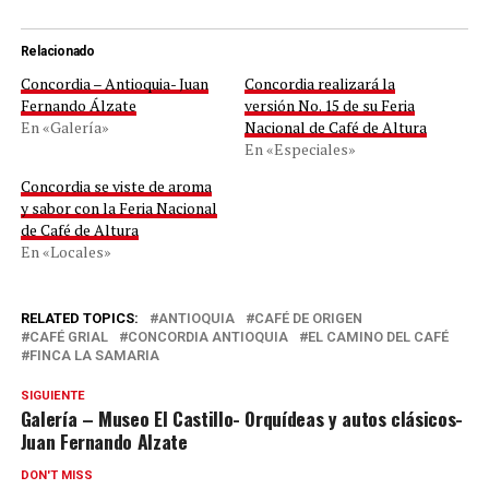
Relacionado
Concordia – Antioquia- Juan
Concordia realizará la
Fernando Álzate
versión No. 15 de su Feria
En «Galería»
Nacional de Café de Altura
En «Especiales»
Concordia se viste de aroma
y sabor con la Feria Nacional
de Café de Altura
En «Locales»
RELATED TOPICS:
ANTIOQUIA
CAFÉ DE ORIGEN
CAFÉ GRIAL
CONCORDIA ANTIOQUIA
EL CAMINO DEL CAFÉ
FINCA LA SAMARIA
SIGUIENTE
Galería – Museo El Castillo- Orquídeas y autos clásicos-
Juan Fernando Alzate
DON'T MISS