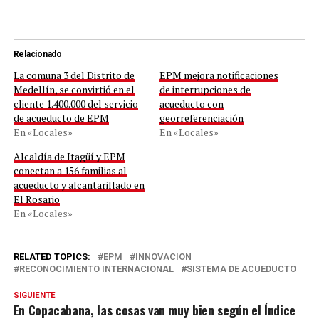
Relacionado
La comuna 3 del Distrito de
EPM mejora notificaciones
Medellín, se convirtió en el
de interrupciones de
cliente 1.400.000 del servicio
acueducto con
de acueducto de EPM
georreferenciación
En «Locales»
En «Locales»
Alcaldía de Itagüí y EPM
conectan a 156 familias al
acueducto y alcantarillado en
El Rosario
En «Locales»
RELATED TOPICS:
EPM
INNOVACION
RECONOCIMIENTO INTERNACIONAL
SISTEMA DE ACUEDUCTO
SIGUIENTE
En Copacabana, las cosas van muy bien según el Índice