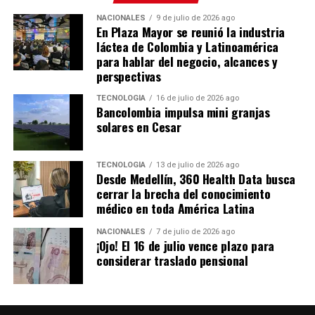
Rica, República Dominicana y mercados de otras
NACIONALES
9 de julio de 2026 ago
latitudes como Emiratos Árabes, Reino Unido, España y
En Plaza Mayor se reunió la industria
Francia.
láctea de Colombia y Latinoamérica
para hablar del negocio, alcances y
María Fernanda Galeano, secretaria de Desarrollo
perspectivas
Económico de Medellín, destacó el alcance territorial
TECNOLOGÍA
16 de julio de 2026 ago
que tuvo el evento durante esta edición, al expandirse
Bancolombia impulsa mini granjas
más allá de su sede tradicional en Plaza Mayor. «Durante
solares en Cesar
esta semana, la feria no solo vibró en Plaza Mayor, sino
que se expandió a cerca de 40 espacios de ciudad,
TECNOLOGÍA
13 de julio de 2026 ago
dejando un impacto económico superior a los 22
Desde Medellín, 360 Health Data busca
cerrar la brecha del conocimiento
millones de dólares que dinamiza directamente no solo
médico en toda América Latina
al sector, sino también el turismo, la gastronomía, el
transporte y el comercio», afirmó la funcionaria.
NACIONALES
7 de julio de 2026 ago
Galeano también resaltó los resultados del
¡Ojo! El 16 de julio vence plazo para
considerar traslado pensional
acompañamiento a emprendedores locales a través del
programa Épica, que sumaron más de 400 citas de
negocio durante la feria. «Nos llena de orgullo ver cómo
los 20 emprendedores que acompañamos desde la