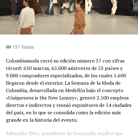
establecimiento y las normas.
Con más de 30 años de operación, el Metro de Medellín
conecta actualmente al Valle de Aburrá mediante una
Comparte el artículo:
red de 12 líneas comerciales integrada por trenes,
tranvía, cables aéreos y buses tipo BRT, que en conjunto
movilizan a más de 1,1 millones de personas cada día. La
emisión de estos bonos reafirma la confianza del
137 Vistas
mercado en el plan estratégico de crecimiento de la
Me gusta esto:
Colombiamoda cerró su edición número 37 con cifras
empresa y en su liderazgo como referente de movilidad
récord: 630 marcas, 65.000 asistentes de 53 países y
sostenible en América Latina.
9.000 compradores especializados, de los cuales 1.600
llegaron desde el exterior. La Semana de la Moda de
Comparte el artículo:
Colombia, desarrollada en Medellín bajo el concepto
«Uniqueness is the New Luxury», generó 2.500 empleos
directos e indirectos y reunió expositores de 54 ciudades
del país, en lo que se consolida como la edición más
Me gusta esto:
grande en la historia del evento.
Sebastián Díez, presidente de Inexmoda, explicó que