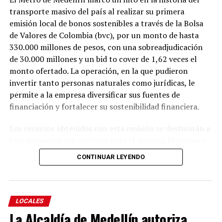
transporte masivo del país al realizar su primera
emisión local de bonos sostenibles a través de la Bolsa
de Valores de Colombia (bvc), por un monto de hasta
330.000 millones de pesos, con una sobreadjudicación
de 30.000 millones y un bid to cover de 1,62 veces el
monto ofertado. La operación, en la que pudieron
invertir tanto personas naturales como jurídicas, le
permite a la empresa diversificar sus fuentes de
financiación y fortalecer su sostenibilidad financiera.
Los recursos obtenidos con esta emisión se destinarán a
tres proyectos estratégicos para el sistema. El primero
es la adquisición, con ensamblaje local, de 13 trenes
CONTINUAR LEYENDO
eléctricos nuevos, equivalentes a 39 vagones, que
ampliarán la capacidad del sistema y mejorarán el
servicio para los usuarios. El segundo contempla la
modernización de los computadores de control de todos
LOCALES
los trenes, lo que fortalecerá la mantenibilidad, la
La Alcaldía de Medellín autoriza