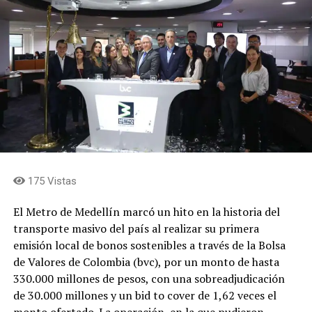
servicios y las barreras de accesibilidad. En ese sentido,
afirmó que el modelo de concesión permitirá asegurar la
financiación de las obras, el mantenimiento permanente
del estadio, la generación de nuevas fuentes de ingresos
y la sostenibilidad del escenario a largo plazo.
Concejales que integran la comisión de ponentes
expresaron que el proyecto representa una oportunidad
para transformar el estadio Atanasio Girardot en un
escenario de talla mundial, capaz de responder a las
exigencias de los grandes eventos deportivos y
175 Vistas
culturales, superando la obsolescencia de la
infraestructura, fortaleciendo su sostenibilidad
El Metro de Medellín marcó un hito en la historia del
financiera y convirtiéndolo en un recinto
transporte masivo del país al realizar su primera
multipropósito bajo estándares internacionales,
emisión local de bonos sostenibles a través de la Bolsa
mediante un modelo de financiación que combina
de Valores de Colombia (bvc), por un monto de hasta
recursos públicos y privados.
330.000 millones de pesos, con una sobreadjudicación
de 30.000 millones y un bid to cover de 1,62 veces el
Finalmente manifestaron que la EDU liderará la
monto ofertado. La operación, en la que pudieron