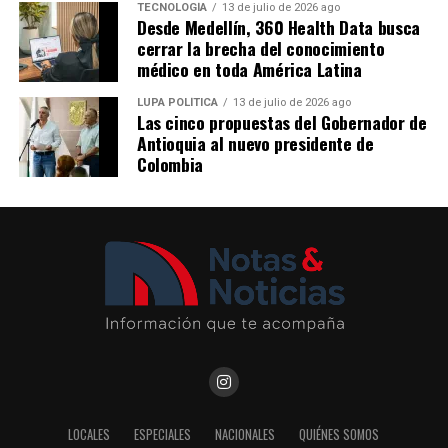
emisión de estos bonos reafirma la confianza del
TECNOLOGÍA
13 de julio de 2026 ago
Nota patrocinada
Desde Medellín, 360 Health Data busca
mercado en el plan estratégico de crecimiento de la
Me gusta esto:
cerrar la brecha del conocimiento
empresa y en su liderazgo como referente de movilidad
Más información en
médico en toda América Latina
sostenible en América Latina.
https://www.concejodemedellin.gov.co/
LUPA POLÍTICA
13 de julio de 2026 ago
Las cinco propuestas del Gobernador de
Comparte el artículo:
Comparte el artículo:
Antioquia al nuevo presidente de
Colombia
Me gusta esto:
Me gusta esto:
LOCALES
ESPECIALES
NACIONALES
QUIÉNES SOMOS