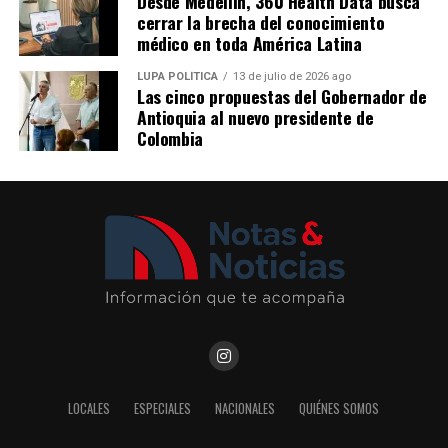
Desde Medellín, 360 Health Data busca
mercado en el plan estratégico de crecimiento de la
Me gusta esto:
cerrar la brecha del conocimiento
empresa y en su liderazgo como referente de movilidad
Más información en
médico en toda América Latina
sostenible en América Latina.
https://www.concejodemedellin.gov.co/
LUPA POLÍTICA
13 de julio de 2026 ago
Las cinco propuestas del Gobernador de
Comparte el artículo:
Comparte el artículo:
Antioquia al nuevo presidente de
Colombia
Me gusta esto:
Me gusta esto:
LOCALES
ESPECIALES
NACIONALES
QUIÉNES SOMOS