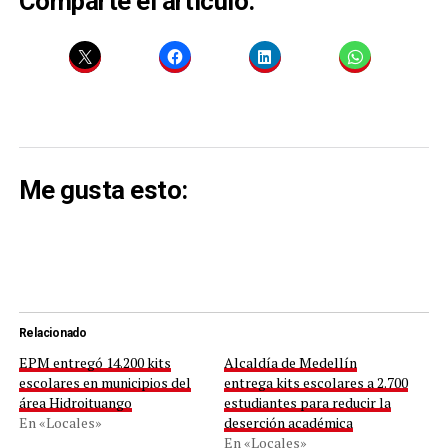
Comparte el artículo:
Me gusta esto:
Relacionado
EPM entregó 14.200 kits
Alcaldía de Medellín
escolares en municipios del
entrega kits escolares a 2.700
área Hidroituango
estudiantes para reducir la
En «Locales»
deserción académica
En «Locales»