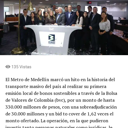
afirmó que el modelo de concesión permitirá asegurar la
financiación de las obras, el mantenimiento permanente
del estadio, la generación de nuevas fuentes de ingresos
y la sostenibilidad del escenario a largo plazo.
Concejales que integran la comisión de ponentes
expresaron que el proyecto representa una oportunidad
para transformar el estadio Atanasio Girardot en un
escenario de talla mundial, capaz de responder a las
exigencias de los grandes eventos deportivos y
135 Vistas
culturales, superando la obsolescencia de la
infraestructura, fortaleciendo su sostenibilidad
El Metro de Medellín marcó un hito en la historia del
financiera y convirtiéndolo en un recinto
transporte masivo del país al realizar su primera
multipropósito bajo estándares internacionales,
emisión local de bonos sostenibles a través de la Bolsa
mediante un modelo de financiación que combina
de Valores de Colombia (bvc), por un monto de hasta
recursos públicos y privados.
330.000 millones de pesos, con una sobreadjudicación
de 30.000 millones y un bid to cover de 1,62 veces el
Finalmente manifestaron que la EDU liderará la
monto ofertado. La operación, en la que pudieron
estructuración del proyecto por su capacidad técnica y
invertir tanto personas naturales como jurídicas, le