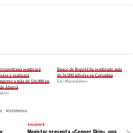
tropolitana sembrará
Banco de Bogotá ha sembrado más
boles y realizará
de 56.000 árboles en Colombia
miento a más de 126.000 en
En «Nacionales»
 de Aburrá
ales»
OL
SIEMBRAS
SIGUIENTE
 y
Movistar presenta «Copper Skin», una