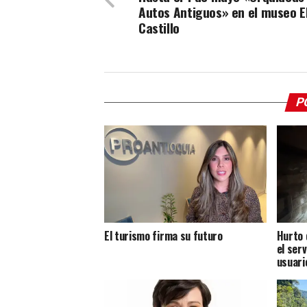
Autos Antiguos» en el museo E
Castillo
P
El turismo firma su futuro
Hurto 
el ser
usuari