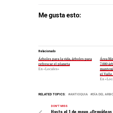
Me gusta esto:
Relacionado
Árboles para la vida, árboles para
Área Me
refrescar el planeta
7.000 ár
En «Locales»
manteni
el Valle
En «Loc
RELATED TOPICS:
ANTIOQUIA
DÍA DEL ARB
DON'T MISS
Hasta el 1 de mayo «Orquídeas