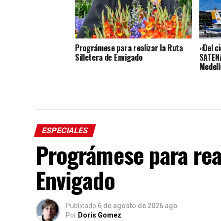
Prográmese para realizar la Ruta
«Del ci
Silletera de Envigado
SATENA
Medell
ESPECIALES
Prográmese para real
Envigado
Publicado
6 de agosto de 2026 ago
Por
Doris Gomez