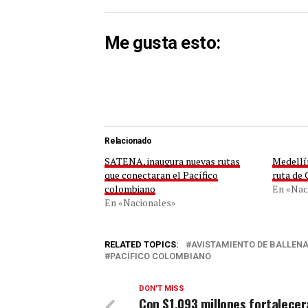
Me gusta esto:
Relacionado
SATENA, inaugura nuevas rutas
Medellín
que conectaran el Pacífico
ruta de 
colombiano
En «Nac
En «Nacionales»
RELATED TOPICS:
AVISTAMIENTO DE BALLEN
PACÍFICO COLOMBIANO
DON'T MISS
Con $1.093 millones fortalecer