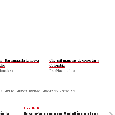
 – Barranquilla la nueva
Clic, mil maneras de conectar a
Clic
Colombia
ionales»
En «Nacionales»
AS
CLIC
ECOTURISMO
NOTAS Y NOTICIAS
SIGUIENTE
án la
Despegar crece en Medellín con tres