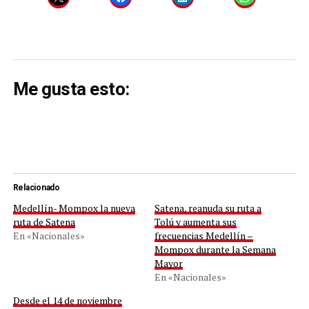
Me gusta esto:
Relacionado
Medellín- Mompox la nueva
Satena, reanuda su ruta a
ruta de Satena
Tolú y aumenta sus
En «Nacionales»
frecuencias Medellín –
Mompox durante la Semana
Mayor
En «Nacionales»
Desde el 14 de noviembre