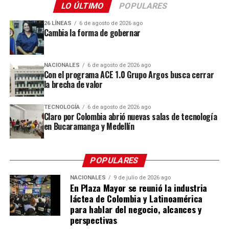
LO ÚLTIMO
POPULARES
adecuadas para las condiciones de la quebrada.
internacionales sin tener que desplazarse a otras
ciudades del país o al exterior. Con esta incorporación,
26 LÍNEAS
6 de agosto de 2026 ago
Cambia la forma de gobernar
se fortalece el acceso a servicios de alta complejidad y se
acerca la tecnología médica avanzada a los pacientes del
Caribe colombiano.
NACIONALES
6 de agosto de 2026 ago
Con el programa ACE 1.0 Grupo Argos busca cerrar
“Las enfermedades venosas crónicas constituyen una
la brecha de valor
de las principales causas de consulta médica en el
mundo y, en la Clínica Portoazul Auna, representan
TECNOLOGÍA
6 de agosto de 2026 ago
Claro por Colombia abrió nuevas salas de tecnología
entre el 60% y el 70% de la consulta externa de
en Bucaramanga y Medellín
cirugía vascular. Aunque muchas personas asocian
las “arañitas vasculares” o las venas visibles
ESTUDIANTES DEL COLEGIO SAN JOSÉ DE LAS VEGAS,
únicamente con una preocupación estética, estas
GANADORES DEL REGENERATIVE FUTURES INNOVATION
POPULARES
pueden ser la manifestación inicial de una
CHALLENGE 2026.
“Diseñamos un prototipo que combina naturaleza
NACIONALES
9 de julio de 2026 ago
enfermedad venosa que requiere valoración
En Plaza Mayor se reunió la industria
como principal regenerador, y la tecnología como
especializada y diagnóstico oportuno
”,
señaló el Dr.
láctea de Colombia y Latinoamérica
sistema de monitoreo constante de la calidad del
Keiner Toro Osorio, internista vascular de la Clínica
para hablar del negocio, alcances y
agua, basado en la fitorremediación o el uso de
Portoazul Auna.
perspectivas
plantas, las cuales ayudan a regenerar el ecosistema