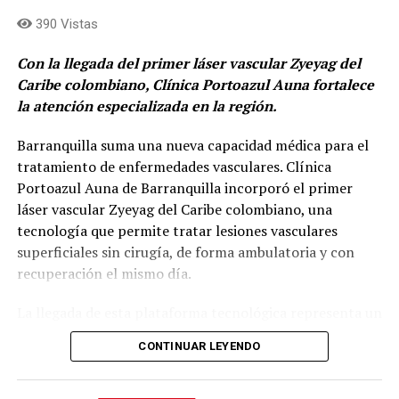
La propuesta ganadora, integra ciencia, tecnología,
390 Vistas
naturaleza y comunidad, con un objetivo restaurar las
quebradas de Medellín.
Con la llegada del primer láser vascular Zyeyag del
Caribe colombiano, Clínica Portoazul Auna fortalece
El reconocimiento fue otorgado al proyecto
la atención especializada en la región.
desarrollado por los estudiantes para contribuir a la
regeneración de la quebrada La Volcana, un afluente que
Barranquilla suma una nueva capacidad médica para el
atraviesa el sur del Valle de Aburrá y enfrenta
tratamiento de enfermedades vasculares. Clínica
importantes retos ambientales.
Portoazul Auna de Barranquilla incorporó el primer
láser vascular Zyeyag del Caribe colombiano, una
“Young Innovators por water regeneration”,
es el
tecnología que permite tratar lesiones vasculares
nombre del proyecto nació en MDE Challenge, una
superficiales sin cirugía, de forma ambulatoria y con
estrategia que busca que los jóvenes creen soluciones a
recuperación el mismo día.
diferentes problemáticas de las comunas de Medellín.
La llegada de esta plataforma tecnológica representa un
Los estudiantes desarrollaron un sistema basado en
avance para la medicina especializada en la región, al
CONTINUAR LEYENDO
plantas con potencial para contribuir a la recuperación
permitir que pacientes con arañitas vasculares, venas
del ecosistema, acompañado de un proceso de
reticulares y otras lesiones vasculares superficiales
investigación para identificar las especies más
puedan acceder a tratamientos con estándares