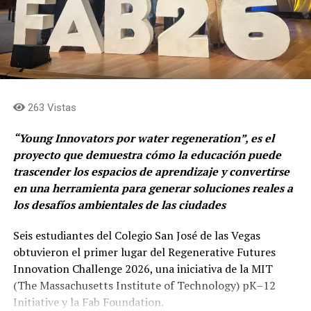
para fortalecer el acceso a la educación y a la
apropiación digital en el país. En línea con nuestro
pilar de Educación dentro de la estrategia de
sostenibilidad corporativa, creemos que la
conectividad y la tecnología, acompañadas de
formación, son una palanca directa de
transformación social”,
indicó Daniel Arango Giraldo,
263 Vistas
Gerente Sostenibilidad Corporativa para PwC Colombia.
“Young Innovators por water regeneration”, es el
En el último año, más de 23 mil personas han sido
proyecto que demuestra cómo la educación puede
beneficiarias de esta iniciativa, de las cuales el 71 %
trascender los espacios de aprendizaje y convertirse
logró acceder a oportunidades educativas y laborales
en una herramienta para generar soluciones reales a
que antes estaban limitadas por la falta de conectividad.
los desafíos ambientales de las ciudades
Con este trabajo, Claro reafirma su propósito en
ciudades y municipios como Tunja, Villa de Leyva,
Seis estudiantes del Colegio San José de las Vegas
Bogotá, El Paujil (Caquetá), Soacha, Montería,
obtuvieron el primer lugar del Regenerative Futures
Barranquilla, Cartagena, Santa Marta, Facatativá,
Innovation Challenge 2026, una iniciativa de la MIT
Barichara, Sopó y Cali, donde hoy operan las Salas de
(The Massachusetts Institute of Technology) pK–12
Tecnología.
Initiative y la Fab Foundation.