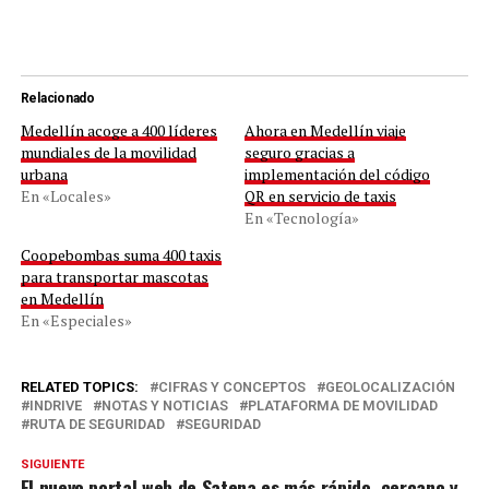
Relacionado
Medellín acoge a 400 líderes
Ahora en Medellín viaje
mundiales de la movilidad
seguro gracias a
urbana
implementación del código
En «Locales»
QR en servicio de taxis
En «Tecnología»
Coopebombas suma 400 taxis
para transportar mascotas
en Medellín
En «Especiales»
RELATED TOPICS:
CIFRAS Y CONCEPTOS
GEOLOCALIZACIÓN
INDRIVE
NOTAS Y NOTICIAS
PLATAFORMA DE MOVILIDAD
RUTA DE SEGURIDAD
SEGURIDAD
SIGUIENTE
El nuevo portal web de Satena es más rápido, cercano y