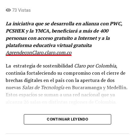
73 Vistas
La iniciativa que se desarrolla en alianza con PWC,
PCSHEK y la YMCA, beneficiará a más de 400
personas con acceso gratuito a Internet y a la
plataforma educativa virtual gratuita
AprendeconClaro.claro.com.co
La estrategia de sostenibilidad
Claro por Colombia
,
continúa fortaleciendo su compromiso con el cierre de
brechas digitales en el país con la apertura de dos
nuevas
Salas de Tecnología
en Bucaramanga y Medellín.
Estos espacios se suman a una red nacional que ya
alcanza 26 salas en distintas regiones de Colombia.
Gracias a la alianza con PWC, PCSHECK y la
CONTINUAR LEYENDO
organización social internacional YMCA, las
comunidades de ambas ciudades contarán con acceso