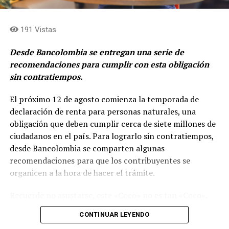
Asset Management (Odinsa)»
afirma, Juan Esteban
Calle, presidente de Grupo Argos.
191 Vistas
Desde Bancolombia se entregan una serie de
recomendaciones para cumplir con esta obligación
sin contratiempos.
El próximo 12 de agosto comienza la temporada de
declaración de renta para personas naturales, una
obligación que deben cumplir cerca de siete millones de
ciudadanos en el país. Para lograrlo sin contratiempos,
desde Bancolombia se comparten algunas
recomendaciones para que los contribuyentes se
organicen a la hora de hacer el trámite.
La hoja de ruta de ACE se apalanca en tres pilares:
Recuerde no asustarse, este «Coco» no es tan «Coco».
Excelencia operacional- Profitability push
Simplemente es tomarse unos minutos, por ejemplo,
CONTINUAR LEYENDO
para leer este texto donde de manera clara y sencilla se
Grupo Argos busca fortalecer la rentabilidad de los