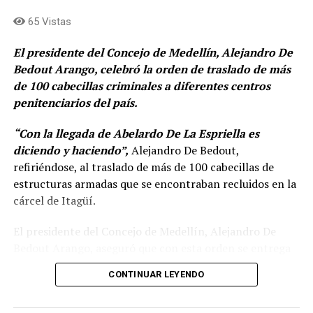
65 Vistas
El presidente del Concejo de Medellín, Alejandro De
Bedout Arango, celebró la orden de traslado de más
de 100 cabecillas criminales a diferentes centros
penitenciarios del país.
“Con la llegada de Abelardo De La Espriella es
diciendo y haciendo”,
Alejandro De Bedout,
refiriéndose, al traslado de más de 100 cabecillas de
estructuras armadas que se encontraban recluidos en la
cárcel de Itagüí.
El presidente del Concejo de Medellín, Alejandro De
Bedout Arango, aseguró que con esta orden se entrega
un mensaje poderoso, donde la llamada “falsa paz total”
CONTINUAR LEYENDO
de Gustavo Petro, se acaba.
«No más beneficios, ni
prebendas para aquellos que no cumplen la ley, y que