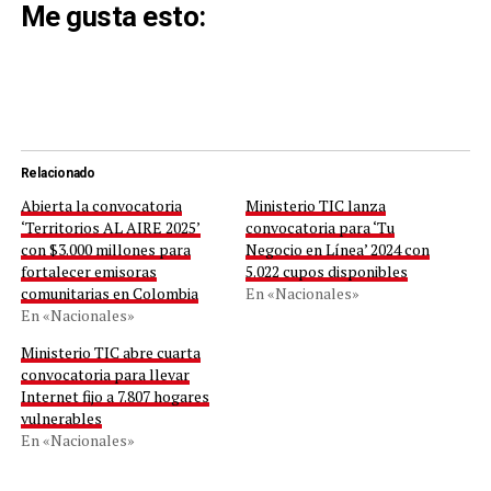
Me gusta esto:
Relacionado
Abierta la convocatoria
Ministerio TIC lanza
‘Territorios AL AIRE 2025’
convocatoria para ‘Tu
con $3.000 millones para
Negocio en Línea’ 2024 con
fortalecer emisoras
5.022 cupos disponibles
comunitarias en Colombia
En «Nacionales»
En «Nacionales»
Ministerio TIC abre cuarta
convocatoria para llevar
Internet fijo a 7.807 hogares
vulnerables
En «Nacionales»