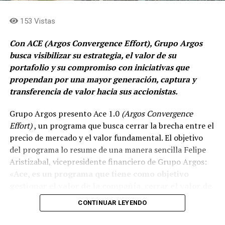
153 Vistas
Comparte el artículo:
Con ACE (Argos Convergence Effort), Grupo Argos
busca visibilizar su estrategia, el valor de su
portafolio y su compromiso con iniciativas que
Me gusta esto:
propendan por una mayor generación, captura y
transferencia de valor hacia sus accionistas.
Grupo Argos presento Ace 1.0
(Argos Convergence
Effort)
, un programa que busca cerrar la brecha entre el
precio de mercado y el valor fundamental. El objetivo
del programa lo resume de una manera sencilla Felipe
Aristizabal, vicepresidente financiero de Grupo Argos:
«Ace, es un programa que tiene como objetivo
gestionar el valor de la compañía, cerrar el valor de
la brecha que existe entre el precio que el mercado
CONTINUAR LEYENDO
reconoce del valor fundamental de nuestra
estrategia».