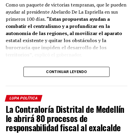
Según el señor De La Espriella, la elección de la ciudad
Como un paquete de victorias tempranas, que le pueden
como la nueva casa de ProColombia se debe a su
ayudar al presidente Abelardo De La Espriella en sus
desarrollo, progreso y emprendimiento.
primeros 100 días.
“Estas propuestas ayudan a
combatir el centralismo y a profundizar en la
Durante el encuentro, que se realizó en Plaza Mayor,
autonomía de las regiones, al movilizar el aparato
aseguró que:
«los empalmes territoriales de la Patria
estatal existente y quitar los obstáculos y la
Milagro llegaron a Antioquia para seguir
burocracia que impiden el desarrollo de los
construyendo, desde las regiones, la hoja de ruta del
territorios”
, explicó el gobernador.
nuevo gobierno»
.
“El presidente electo Abelardo De La Espriella recibe
CONTINUAR LEYENDO
Comparte el artículo:
una Colombia en los rines. El país debe pagar 590
billones de pesos adicionales en los próximos 4 años
y de eso nos dejó 200 billones de intereses”
, explico el
gobernador. Los ministros dirán
«No hay plata»
, pero,
LUPA POLÍTICA
como los antioqueños no somos de la queja, sino del
Me gusta esto:
La Contraloría Distrital de Medellín
hacer, nuestra propuesta es un paquete de victorias
le abrirá 80 procesos de
para Antioquia en los primeros 100 días del gobierno.
responsabilidad fiscal al exalcalde
Para el gobernador,
«estas victorias no representan