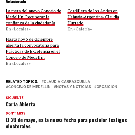
Relacionado
La meta del nuevo Concejo de
Cordillera de los Andes en
Medellín: Recuperar la
Ushuaia-Argentina- Claudia
confianza de la ciudadanía
Hurtado
En «Locales»
En «Galería»
Hasta hoy 5 de diciembre
abierta la convocatoria para
Prácticas de Excelencia en el
Concejo de Medellín
En «Locales»
RELATED TOPICS:
CLAUDIA CARRASQUILLA
CONCEJO DE MEDELLÍN
NOTAS Y NOTICIAS
OPOSICIÓN
SIGUIENTE
Carta Abierta
DON'T MISS
El 28 de mayo, es la nueva fecha para postular testigos
electorales