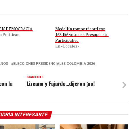
 EN DEMOCRACIA
Medellín rompe récord con
a Política»
168.156 votos en Presupuesto
Participativo
En «Locales»
ANOS
ELECCIONES PRESIDENCIALES COLOMBIA 2026
SIGUIENTE
con la
Lizcano y Fajardo…dijeron ¡no!
ODRÍA INTERESARTE