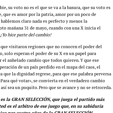
ie, su voto no es el que se va a la basura, que su voto es
e, que es amor por la patria, amor por un poco de
 hablemos claro nada es perfecto y menos la
voto mañana 31 de mayo, cuando con una X inicia el
:
¡Yo hice parte del cambio!
, que visitaron regiones que no conocen el poder del
, solo esperan el poder de su X en un papel para
r el anhelado cambio que todos quieren. Y que ese
uperación de un país perdido en el mapa del caos, el
ra que la dignidad regrese, para que ese palabra perversa
Para qué votar», se convierta en el verdadero cambio
así sea un poquito. Pero que se avance y no se retroceda.
 es la GRAN SELECCIÓN, que juega el partido más
ed es el arbitro de ese juego que, en su sabiduría
cnico por cuatro años de la GRAN SELECCIÓN.