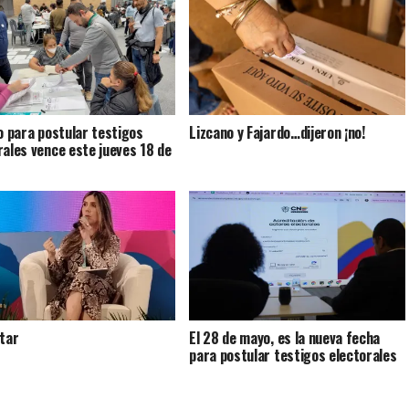
zo para postular testigos
Lizcano y Fajardo…dijeron ¡no!
rales vence este jueves 18 de
otar
El 28 de mayo, es la nueva fecha
para postular testigos electorales