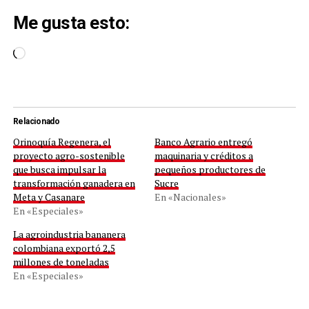
Me gusta esto:
Cargando...
Relacionado
Orinoquía Regenera, el
Banco Agrario entregó
proyecto agro-sostenible
maquinaria y créditos a
que busca impulsar la
pequeños productores de
transformación ganadera en
Sucre
Meta y Casanare
En «Nacionales»
En «Especiales»
La agroindustria bananera
colombiana exportó 2,5
millones de toneladas
En «Especiales»