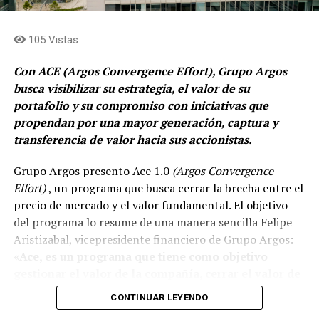
105 Vistas
Con ACE (Argos Convergence Effort), Grupo Argos
busca visibilizar su estrategia, el valor de su
portafolio y su compromiso con iniciativas que
propendan por una mayor generación, captura y
transferencia de valor hacia sus accionistas.
Grupo Argos presento Ace 1.0
(Argos Convergence
Effort)
, un programa que busca cerrar la brecha entre el
precio de mercado y el valor fundamental. El objetivo
del programa lo resume de una manera sencilla Felipe
Aristizabal, vicepresidente financiero de Grupo Argos:
«Ace, es un programa que tiene como objetivo
gestionar el valor de la compañía, cerrar el valor de
la brecha que existe entre el precio que el mercado
CONTINUAR LEYENDO
reconoce del valor fundamental de nuestra