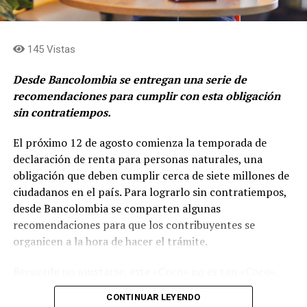
levantamiento de capital en cabeza de Grupo Argos
Asset Management (Odinsa)»
afirma, Juan Esteban
Calle, presidente de Grupo Argos.
145 Vistas
Desde Bancolombia se entregan una serie de
recomendaciones para cumplir con esta obligación
sin contratiempos.
El próximo 12 de agosto comienza la temporada de
declaración de renta para personas naturales, una
obligación que deben cumplir cerca de siete millones de
ciudadanos en el país. Para lograrlo sin contratiempos,
desde Bancolombia se comparten algunas
recomendaciones para que los contribuyentes se
organicen a la hora de hacer el trámite.
La hoja de ruta de ACE se apalanca en tres pilares:
Recuerde no asustarse, este «Coco» no es tan «Coco».
Excelencia operacional- Profitability push
Simplemente es tomarse unos minutos, por ejemplo,
CONTINUAR LEYENDO
para leer este texto donde de manera clara y sencilla se
Grupo Argos busca fortalecer la rentabilidad de los