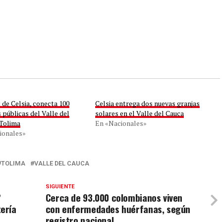
 de Celsia, conecta 100
Celsia entrega dos nuevas granjas
 públicas del Valle del
solares en el Valle del Cauca
 Tolima
En «Nacionales»
ionales»
TOLIMA
VALLE DEL CAUCA
SIGUIENTE
°
Cerca de 93.000 colombianos viven
ería
con enfermedades huérfanas, según
registro nacional