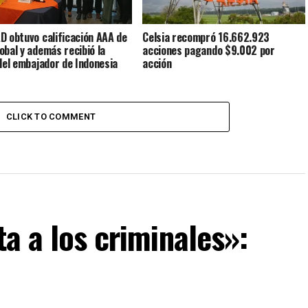
D obtuvo calificación AAA de
Celsia recompró 16.662.923
obal y además recibió la
acciones pagando $9.002 por
 del embajador de Indonesia
acción
CLICK TO COMMENT
ta a los criminales»: