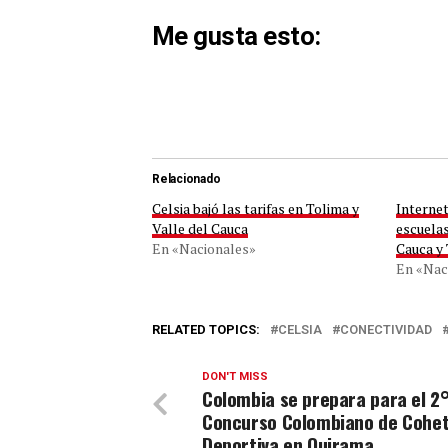
Me gusta esto:
Relacionado
Celsia bajó las tarifas en Tolima y
Internet
Valle del Cauca
escuelas
En «Nacionales»
Cauca y
En «Nac
RELATED TOPICS:
CELSIA
CONECTIVIDAD
DON'T MISS
Colombia se prepara para el 2
Concurso Colombiano de Cohet
Deportiva en Quirama