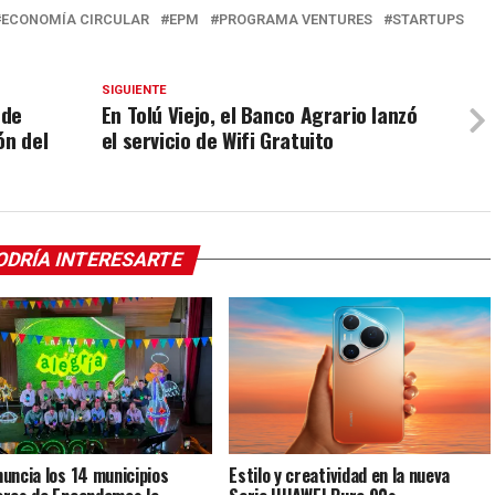
ECONOMÍA CIRCULAR
EPM
PROGRAMA VENTURES
STARTUPS
SIGUIENTE
 de
En Tolú Viejo, el Banco Agrario lanzó
ón del
el servicio de Wifi Gratuito
ODRÍA INTERESARTE
uncia los 14 municipios
Estilo y creatividad en la nueva