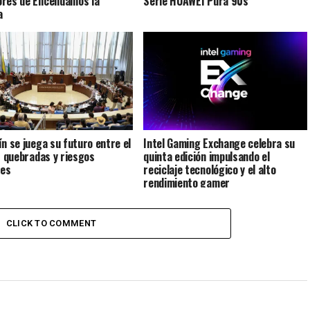
res de Encendamos la
Serie HUAWEI Pura 90s
a
ín se juega su futuro entre el
Intel Gaming Exchange celebra su
as quebradas y riesgos
quinta edición impulsando el
les
reciclaje tecnológico y el alto
rendimiento gamer
CLICK TO COMMENT