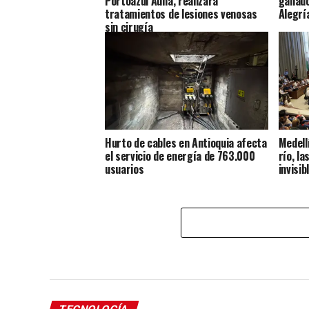
Portoazul Auna, realizará
ganado
tratamientos de lesiones venosas
Alegrí
sin cirugía
Hurto de cables en Antioquia afecta
Medell
el servicio de energía de 763.000
río, l
usuarios
invisib