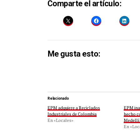
Comparte el artículo:
Me gusta esto:
Relacionado
EPM adquiere a Reciclados
EPM ina
Industriales de Colombia
hecho co
En «Locales»
Medellí
En «Loc