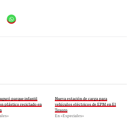
uguró parque infantil
Nueva estación de carga para
n plástico reciclado en
vehículos eléctricos de EPM en El
n
Tesoro
ales»
En «Especiales»