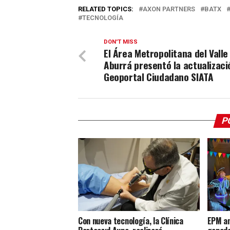
RELATED TOPICS:
AXON PARTNERS
BATX
TECNOLOGÍA
DON'T MISS
El Área Metropolitana del Valle
Aburrá presentó la actualizaci
Geoportal Ciudadano SIATA
P
Con nueva tecnología, la Clínica
EPM an