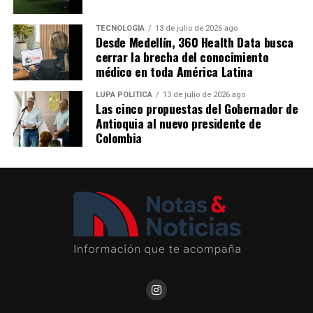
transparencia y el control sobre los recursos.
movilizan a más de 1,1 millones de personas cada día. La
emisión de estos bonos reafirma la confianza del
TECNOLOGÍA
13 de julio de 2026 ago
Nota patrocinada
Desde Medellín, 360 Health Data busca
mercado en el plan estratégico de crecimiento de la
Me gusta esto:
cerrar la brecha del conocimiento
empresa y en su liderazgo como referente de movilidad
Más información en
médico en toda América Latina
sostenible en América Latina.
https://www.concejodemedellin.gov.co/
LUPA POLÍTICA
13 de julio de 2026 ago
Las cinco propuestas del Gobernador de
Comparte el artículo:
Comparte el artículo:
Antioquia al nuevo presidente de
Colombia
Me gusta esto:
Me gusta esto: