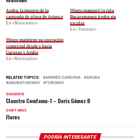
Relacionado
Aruba, la imagen de la
Wingo inauguró la ruta
campaña de playa de Avianca
Bucaramanga Aruba sin
En «Nacionales»
escalas
En «Turismo»
Wingo mantiene su operación
comercial desde y hacia
Curazao y Aruba
En «Nacionales»
RELATED TOPICS:
ANDRÉS CARDONA
ARUBA
ARUBATURISMO
TURISMO
SIGUIENTE
Claustro Comfama-1 – Doris Gómez B
DON'T MISS
Flores
PODRÍA INTERESARTE