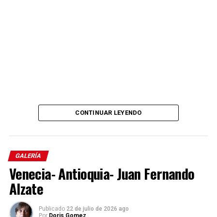
CONTINUAR LEYENDO
Comparte el artículo:
GALERÍA
Venecia- Antioquia- Juan Fernando
Alzate
Me gusta esto:
Cargando...
Publicado
22 de julio de 2026 ago
Por
Doris Gomez