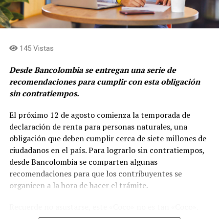
concentrar el rol de gestión de activos y
levantamiento de capital en cabeza de Grupo Argos
Asset Management (Odinsa)»
afirma, Juan Esteban
Calle, presidente de Grupo Argos.
145 Vistas
Desde Bancolombia se entregan una serie de
recomendaciones para cumplir con esta obligación
sin contratiempos.
El próximo 12 de agosto comienza la temporada de
declaración de renta para personas naturales, una
obligación que deben cumplir cerca de siete millones de
ciudadanos en el país. Para lograrlo sin contratiempos,
desde Bancolombia se comparten algunas
recomendaciones para que los contribuyentes se
organicen a la hora de hacer el trámite.
La hoja de ruta de ACE se apalanca en tres pilares:
Recuerde no asustarse, este «Coco» no es tan «Coco».
Excelencia operacional- Profitability push
Simplemente es tomarse unos minutos, por ejemplo,