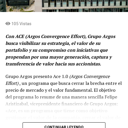
105 Vistas
Con ACE (Argos Convergence Effort), Grupo Argos
busca visibilizar su estrategia, el valor de su
portafolio y su compromiso con iniciativas que
propendan por una mayor generación, captura y
transferencia de valor hacia sus accionistas.
Grupo Argos presento Ace 1.0
(Argos Convergence
Effort)
, un programa que busca cerrar la brecha entre el
precio de mercado y el valor fundamental. El objetivo
del programa lo resume de una manera sencilla Felipe
Aristizabal, vicepresidente financiero de Grupo Argos:
«Ace, es un programa que tiene como objetivo
gestionar el valor de la compañía, cerrar el valor de
la brecha que existe entre el precio que el mercado
CONTINUAR LEYENDO