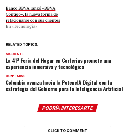
Banco BBVA lanzó «BBVA
Contigo», la nueva forma de
relacionarse con sus clientes
En «Tecnología»
RELATED TOPICS:
SIGUIENTE
La 41ª Feria del Hogar en Corferias promete una
experiencia inmersiva y tecnológica
DON'T MISS
Colombia avanza hacia la PotencIA Digital con la
estrategia del Gobierno para la Inteligencia Artificial
PODRÍA INTERESARTE
CLICK TO COMMENT