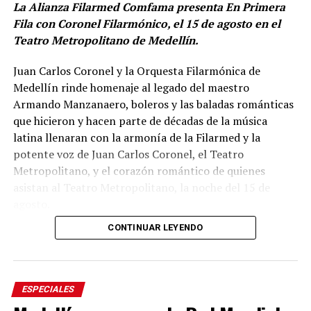
La Alianza Filarmed Comfama presenta En Primera
Fila con Coronel Filarmónico, el 15 de agosto en el
Teatro Metropolitano de Medellín.
Juan Carlos Coronel y la Orquesta Filarmónica de
Medellín rinde homenaje al legado del maestro
Armando Manzanaero, boleros y las baladas románticas
que hicieron y hacen parte de décadas de la música
latina llenaran con la armonía de la Filarmed y la
potente voz de Juan Carlos Coronel, el Teatro
Metropolitano, y el corazón romántico de quienes
asistan al Teatro Metropolitano, la noche del 15 de
agosto.
CONTINUAR LEYENDO
Cancones como Esta tarde Vi Llover, Contigo Aprendí,
Te Extraño, Nos hizo Falta Tiempo, Inolvidable, No Sé
Tú, Somos Novios, entre otras forman parte de la
memoria musical de varias generaciones. Melodías que
ESPECIALES
han acompañado historias de amor, despedidas y