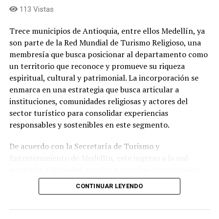
113 Vistas
Trece municipios de Antioquia, entre ellos Medellín, ya
son parte de la Red Mundial de Turismo Religioso, una
membresía que busca posicionar al departamento como
un territorio que reconoce y promueve su riqueza
espiritual, cultural y patrimonial. La incorporación se
enmarca en una estrategia que busca articular a
instituciones, comunidades religiosas y actores del
sector turístico para consolidar experiencias
Juan Carlos, es uno de los intérpretes más versátiles que
responsables y sostenibles en este segmento.
tiene la música colombiana. Ya son cuatro décadas
transitando con éxito por el camino de la salsa, el
De acuerdo con la Secretaría de Turismo y
bolero, la balada y la música tropical. Ha integrado
Entretenimiento de Medellín, este ingreso a la red
agrupaciones como Fruko y sus Tesos, The Latin
permitirá a la ciudad acceder a espacios de promoción
Brothers, como solista Coronel, ha sido ganador del
internacional, intercambio de buenas prácticas,
Laitn Grammy por su álbum
Tesoros
y además recordado
CONTINUAR LEYENDO
fortalecimiento institucional y nuevas oportunidades
como jurado de Factor X.
para dinamizar la economía local a través de recorridos,
celebraciones y experiencias asociadas al patrimonio
Los datos: