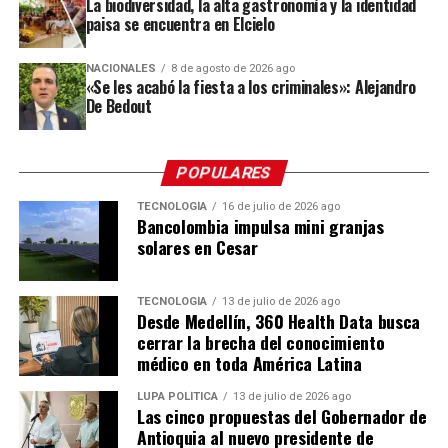
sus creaciones a uno de los eventos culturales más
La biodiversidad, la alta gastronomía y la identidad
paisa se encuentra en Elcielo
importantes de Antioquia.
“Esta es una oportunidad para que las personas
NACIONALES
8 de agosto de 2026 ago
«Se les acabó la fiesta a los criminales»: Alejandro
conozcan dónde nace una de las tradiciones que más
De Bedout
nos representa, compartan con nuestros silleteros y
descubran todo el trabajo que hay detrás de una
silleta”,
destacó Gabriel Jaime Londoño Rendón,
POPULARES
secretario de Desarrollo Económico de Envigado.
TECNOLOGÍA
16 de julio de 2026 ago
Bancolombia impulsa mini granjas
Las fincas
solares en Cesar
Las fincas que abren sus puertas son: El Reposo, La
Dalia, El Chagualo, La Colina y La Cumbre, donde
TECNOLOGÍA
13 de julio de 2026 ago
Desde Medellín, 360 Health Data busca
encontrarán a los silleteros Jhon Jaime Ramírez, Viviana
cerrar la brecha del conocimiento
Hincapié, Jorge Iván Salazar, Mariana Salazar, Arístides
médico en toda América Latina
Ríos, Fredy Ríos, Luis Carlos Ríos, William Ríos, Omar
Zapata, José Miguel Zapata, Hernán Soto, Edgar Soto y
LUPA POLÍTICA
13 de julio de 2026 ago
Las cinco propuestas del Gobernador de
Yurani Mejía, quienes serán los guías durante el
Antioquia al nuevo presidente de
recorrido.