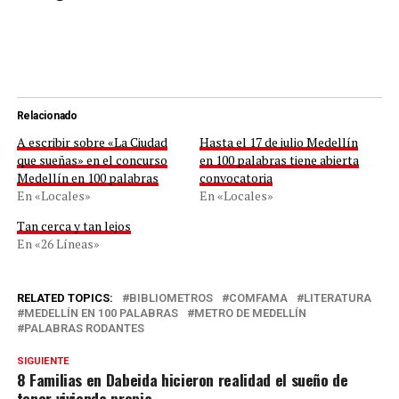
Relacionado
A escribir sobre «La Ciudad
Hasta el 17 de julio Medellín
que sueñas» en el concurso
en 100 palabras tiene abierta
Medellín en 100 palabras
convocatoria
En «Locales»
En «Locales»
Tan cerca y tan lejos
En «26 Líneas»
RELATED TOPICS:
BIBLIOMETROS
COMFAMA
LITERATURA
MEDELLÍN EN 100 PALABRAS
METRO DE MEDELLÍN
PALABRAS RODANTES
SIGUIENTE
8 Familias en Dabeida hicieron realidad el sueño de
tener vivienda propia