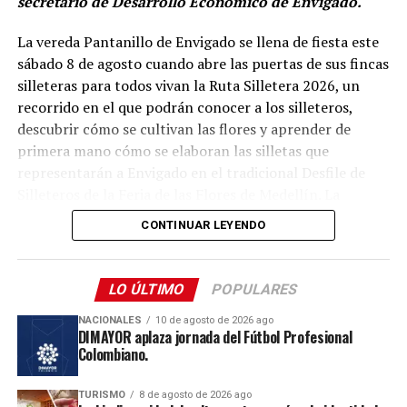
secretario de Desarrollo Económico de Envigado.
los recorridos y experiencias vinculados al patrimonio
religioso de la capital antioqueña.
La vereda Pantanillo de Envigado se llena de fiesta este
sábado 8 de agosto cuando abre las puertas de sus fincas
Comparte el artículo:
silleteras para todos vivan la Ruta Silletera 2026, un
recorrido en el que podrán conocer a los silleteros,
descubrir cómo se cultivan las flores y aprender de
primera mano cómo se elaboran las silletas que
representarán a Envigado en el tradicional Desfile de
Me gusta esto:
Silleteros de la Feria de las Flores de Medellín. La
jornada también ofrecerá gastronomía, música y otras
CONTINUAR LEYENDO
expresiones de la cultura campesina.
Desde el mediodía y hasta la medianoche, cinco fincas
LO ÚLTIMO
POPULARES
silleteras de la vereda Pantanillo estarán abiertas al
público. Allí, los visitantes podrán recorrer los espacios
NACIONALES
10 de agosto de 2026 ago
DIMAYOR aplaza jornada del Fútbol Profesional
donde las familias campesinas cultivan sus flores,
Colombiano.
conocer el trabajo que realizan durante todo el año y
compartir con los silleteros que se preparan para llevar
TURISMO
8 de agosto de 2026 ago