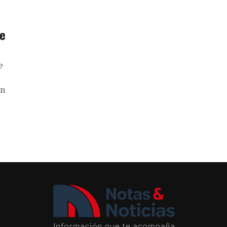
te
e
an