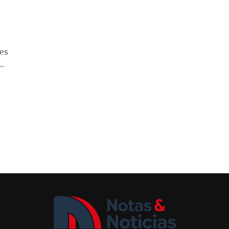
es
..