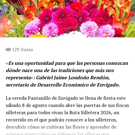
Religiosas de los municipios antioqueños miembros,
junto con el certificado que los acredita como parte de
la Red Mundial de Turismo Religioso. Además de
Medellín y Jericó, recibieron esta certificación Santa Fe
de Antioquia, San Pedro de los Milagros, Santa Rosa de
Osos, Angostura, El Peñol, El Santuario, Marinilla,
Rionegro, La Ceja, Girardota y La Estrella.
129 Vistas
Para quienes deseen conocer el detalle de esta nueva
«
Es una oportunidad para que las personas conozcan
oferta, el Catálogo de Rutas Religiosas de Medellín ya
dónde nace una de las tradiciones que más nos
está disponible en la guía oficial de la ciudad, a través
representa
«
: Gabriel Jaime Londoño Rendón,
del portal medellin.travel, donde se pueden consultar
secretario de Desarrollo Económico de Envigado.
los recorridos y experiencias vinculados al patrimonio
religioso de la capital antioqueña.
La vereda Pantanillo de Envigado se llena de fiesta este
sábado 8 de agosto cuando abre las puertas de sus fincas
Comparte el artículo:
silleteras para todos vivan la Ruta Silletera 2026, un
recorrido en el que podrán conocer a los silleteros,
descubrir cómo se cultivan las flores y aprender de
primera mano cómo se elaboran las silletas que