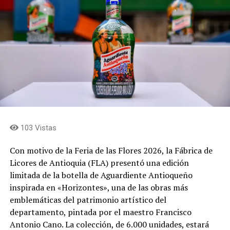
secretario de Desarrollo Económico de Envigado.
Las fincas
Las fincas que abren sus puertas son: El Reposo, La
Dalia, El Chagualo, La Colina y La Cumbre, donde
encontrarán a los silleteros Jhon Jaime Ramírez, Viviana
Hincapié, Jorge Iván Salazar, Mariana Salazar, Arístides
Ríos, Fredy Ríos, Luis Carlos Ríos, William Ríos, Omar
Zapata, José Miguel Zapata, Hernán Soto, Edgar Soto y
103 Vistas
Yurani Mejía, quienes serán los guías durante el
recorrido.
Con motivo de la Feria de las Flores 2026, la Fábrica de
Licores de Antioquia (FLA) presentó una edición
Durante el recorrido, los visitantes podrán conocer de
limitada de la botella de Aguardiente Antioqueño
cerca el proceso de elaboración de las silletas y las
inspirada en «Horizontes», una de las obras más
historias de las familias que mantienen vivo este oficio.
emblemáticas del patrimonio artístico del
Más de 30 silleteros de Envigado hacen parte de esta
departamento, pintada por el maestro Francisco
tradición y llevarán sus creaciones al tradicional Desfile
Antonio Cano. La colección, de 6.000 unidades, estará
de Silleteros de la Feria de las Flores de Medellín.