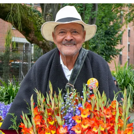
esta apuesta amplía las motivaciones de viaje de quienes
visitan la ciudad, diversifica su oferta turística y la
proyecta como un destino diverso, histórico y cultural.
La entrega oficial de las membresías se realizó en un
acto protocolario en la casa natal de la Madre Laura, en
Jericó, donde se hizo entrega del Catálogo de Rutas