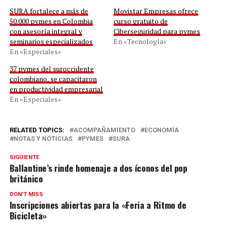
SURA fortalece a más de
Movistar Empresas ofrece
50.000 pymes en Colombia
curso gratuito de
con asesoría integral y
Ciberseguridad para pymes
seminarios especializados
En «Tecnología»
En «Especiales»
37 pymes del suroccidente
colombiano, se capacitaron
en productividad empresarial
En «Especiales»
RELATED TOPICS:
ACOMPAÑAMIENTO
ECONOMÍA
NOTAS Y NOTICIAS
PYMES
SURA
SIGUIENTE
Ballantine’s rinde homenaje a dos íconos del pop
británico
DON'T MISS
Inscripciones abiertas para la «Feria a Ritmo de
Bicicleta»