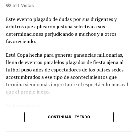
511 Vistas
Este evento plagado de dudas por sus dirigentes y
árbitros que aplicaron justicia selectiva a sus
determinaciones perjudicando a muchos y a otros
favoreciendo.
Está Copa hecha para generar ganancias millonarias,
llena de eventos paralelos plagados de fiesta ajena al
futbol puso años de espectadores de los países sedes
acostumbrados a ese tipo de acontecimientos que
termina siendo más importante el espectáculo musical
que el propio juego.
Se hizo justicia
CONTINUAR LEYENDO
De Cervantes a Picado, de Colón a Camilo José Cela,
pasando por Manolete y Velásquez. Desde la tenencia de
la pelota, desde el dominio casi perfecto de un sistema,