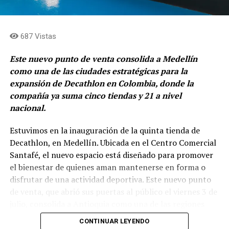
687 Vistas
Me gusta esto:
Este nuevo punto de venta consolida a Medellín
como una de las ciudades estratégicas para la
expansión de Decathlon en Colombia, donde la
compañía ya suma cinco tiendas y 21 a nivel
nacional.
Estuvimos en la inauguración de la quinta tienda de
Decathlon, en Medellín. Ubicada en el Centro Comercial
Santafé, el nuevo espacio está diseñado para promover
el bienestar de quienes aman mantenerse en forma o
disfrutar de una actividad deportiva. Este nuevo punto
de venta, que abrió sus puertas al público el viernes 3 de
julio, consolida a Antioquia como una de las regiones
estratégicas para la expansión de la marca francesa.
CONTINUAR LEYENDO