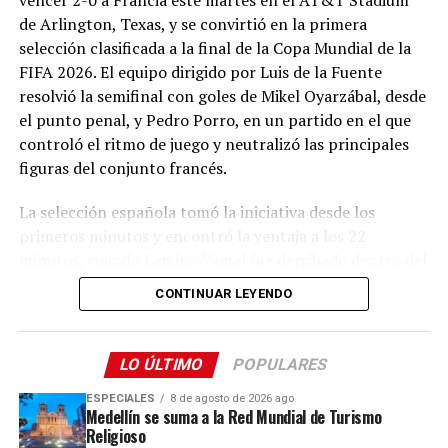
de Arlington, Texas, y se convirtió en la primera
Con esta apertura, la compañía continúa desarrollando
selección clasificada a la final de la Copa Mundial de la
su plan de expansión en Colombia, fortaleciendo su
FIFA 2026. El equipo dirigido por Luis de la Fuente
presencia en las principales ciudades del país y
resolvió la semifinal con goles de Mikel Oyarzábal, desde
reafirmando su propósito de hacer que el deporte y el
el punto penal, y Pedro Porro, en un partido en el que
bienestar sean cada vez más accesibles para todos.
controló el ritmo de juego y neutralizó las principales
figuras del conjunto francés.
Como parte de su compromiso con el desarrollo local, la
nueva tienda generará alrededor de 30 empleos
La selección española tomó la iniciativa desde los
directos, conformados por asesores comerciales y
primeros minutos y encontró la ventaja a los 22
líderes de sección apasionados por el deporte, además
minutos, cuando Lamine Yamal fue derribado dentro del
de decenas de empleos indirectos asociados a
área por Lucas Digne. El árbitro sancionó penal y Mikel
CONTINUAR LEYENDO
actividades como logística, mantenimiento,
Oyarzábal convirtió el cobro para abrir el marcador. El
construcción y seguridad.
tanto permitió a España manejar el encuentro con
mayor tranquilidad y mantener el dominio de la
LO ÚLTIMO
POPULARES
posesión frente a una Francia que tuvo dificultades para
ESPECIALES
8 de agosto de 2026 ago
generar peligro.
Medellín se suma a la Red Mundial de Turismo
Religioso
En la segunda mitad, el equipo ibérico amplió la