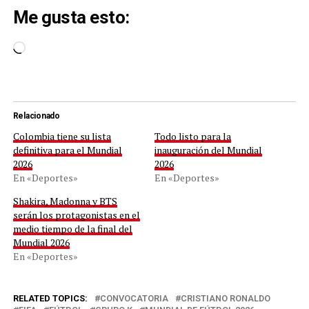
Me gusta esto:
Cargando...
Relacionado
Colombia tiene su lista
Todo listo para la
definitiva para el Mundial
inauguración del Mundial
2026
2026
En «Deportes»
En «Deportes»
Shakira, Madonna y BTS
serán los protagonistas en el
medio tiempo de la final del
Mundial 2026
En «Deportes»
RELATED TOPICS:
CONVOCATORIA
CRISTIANO RONALDO