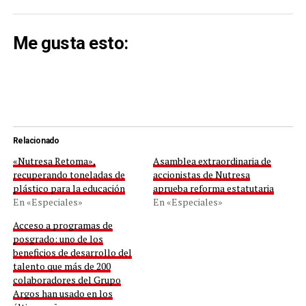
Me gusta esto:
Relacionado
«Nutresa Retoma»,
Asamblea extraordinaria de
recuperando toneladas de
accionistas de Nutresa
plástico para la educación
aprueba reforma estatutaria
En «Especiales»
En «Especiales»
Acceso a programas de
posgrado: uno de los
beneficios de desarrollo del
talento que más de 200
colaboradores del Grupo
Argos han usado en los