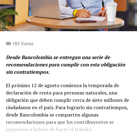
y en simplificar la estructura para consolidar el rol de
asignación de capital en cabeza de Grupo Argos y
concentrar el rol de gestión de activos y
levantamiento de capital en cabeza de Grupo Argos
Asset Management (Odinsa)»
afirma, Juan Esteban
Calle, presidente de Grupo Argos.
183 Vistas
Desde Bancolombia se entregan una serie de
recomendaciones para cumplir con esta obligación
sin contratiempos.
El próximo 12 de agosto comienza la temporada de
declaración de renta para personas naturales, una
obligación que deben cumplir cerca de siete millones de
ciudadanos en el país. Para lograrlo sin contratiempos,
desde Bancolombia se comparten algunas
recomendaciones para que los contribuyentes se
organicen a la hora de hacer el trámite.
La hoja de ruta de ACE se apalanca en tres pilares: