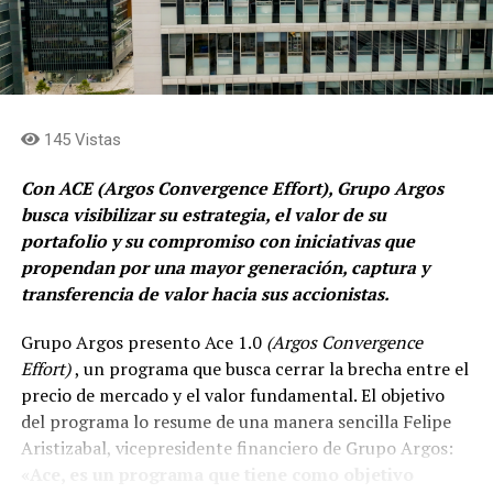
Finalmente, en su mensaje, Alejandro manifestó, que,
«una cosa es buscar la paz, otra es negociar con los
jefes del crimen. Las cárceles para pagar condenas».
145 Vistas
Comparte el artículo:
Con ACE (Argos Convergence Effort), Grupo Argos
busca visibilizar su estrategia, el valor de su
portafolio y su compromiso con iniciativas que
Me gusta esto:
propendan por una mayor generación, captura y
transferencia de valor hacia sus accionistas.
Grupo Argos presento Ace 1.0
(Argos Convergence
Effort)
, un programa que busca cerrar la brecha entre el
precio de mercado y el valor fundamental. El objetivo
del programa lo resume de una manera sencilla Felipe
Aristizabal, vicepresidente financiero de Grupo Argos:
«Ace, es un programa que tiene como objetivo