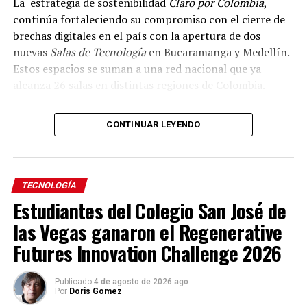
La estrategia de sostenibilidad
Claro por Colombia
,
continúa fortaleciendo su compromiso con el cierre de
brechas digitales en el país con la apertura de dos
nuevas
Salas de Tecnología
en Bucaramanga y Medellín.
Estos espacios se suman a una red nacional que ya
alcanza 26 salas en distintas regiones de Colombia.
Gracias a la alianza con PWC, PCSHECK y la
CONTINUAR LEYENDO
organización social internacional YMCA, las
comunidades de ambas ciudades contarán con acceso
gratuito a Internet de fibra óptica y a herramientas de
formación y capacitación como
Aprende con Claro
TECNOLOGÍA
(
AprendeconClaro.claro.com.co
), plataforma que
Estudiantes del Colegio San José de
fortalece habilidades para el desarrollo de negocios y
las Vegas ganaron el Regenerative
emprendimientos. Como parte de esta colaboración,
Futures Innovation Challenge 2026
PWC y PCSHECK dotaron con equipos de cómputo estas
salas.
Publicado
4 de agosto de 2026 ago
Las
Salas de Tecnología
están diseñadas para beneficiar
Por
Doris Gomez