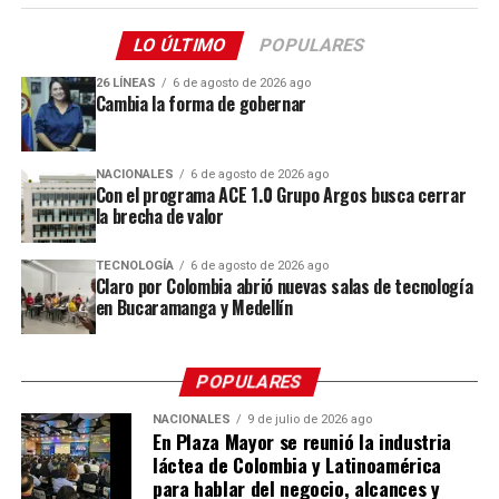
reticulares y otras lesiones vasculares superficiales
investigación para identificar las especies más
puedan acceder a tratamientos con estándares
LO ÚLTIMO
POPULARES
adecuadas para las condiciones de la quebrada.
internacionales sin tener que desplazarse a otras
ciudades del país o al exterior. Con esta incorporación,
26 LÍNEAS
6 de agosto de 2026 ago
Cambia la forma de gobernar
se fortalece el acceso a servicios de alta complejidad y se
acerca la tecnología médica avanzada a los pacientes del
Caribe colombiano.
NACIONALES
6 de agosto de 2026 ago
Con el programa ACE 1.0 Grupo Argos busca cerrar
“Las enfermedades venosas crónicas constituyen una
la brecha de valor
de las principales causas de consulta médica en el
mundo y, en la Clínica Portoazul Auna, representan
TECNOLOGÍA
6 de agosto de 2026 ago
Claro por Colombia abrió nuevas salas de tecnología
entre el 60% y el 70% de la consulta externa de
en Bucaramanga y Medellín
cirugía vascular. Aunque muchas personas asocian
las “arañitas vasculares” o las venas visibles
ESTUDIANTES DEL COLEGIO SAN JOSÉ DE LAS VEGAS,
únicamente con una preocupación estética, estas
GANADORES DEL REGENERATIVE FUTURES INNOVATION
POPULARES
pueden ser la manifestación inicial de una
CHALLENGE 2026.
“Diseñamos un prototipo que combina naturaleza
NACIONALES
9 de julio de 2026 ago
enfermedad venosa que requiere valoración
En Plaza Mayor se reunió la industria
como principal regenerador, y la tecnología como
especializada y diagnóstico oportuno
”,
señaló el Dr.
láctea de Colombia y Latinoamérica
sistema de monitoreo constante de la calidad del
Keiner Toro Osorio, internista vascular de la Clínica
para hablar del negocio, alcances y