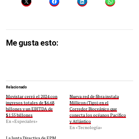
Me gusta esto:
Relacionado
Movistar cerró el 2024 con
Nueva red de fibra instala
ingresos totales de $6.68
Millicon (Tigo) en el
billones y un EBITDA de
Corredor Bioceánico que
$1.55 billones
conecta los océanos Pacífico
En «Especiales»
y Atlántico
En «Tecnología»
La Junta Directiva de EPM