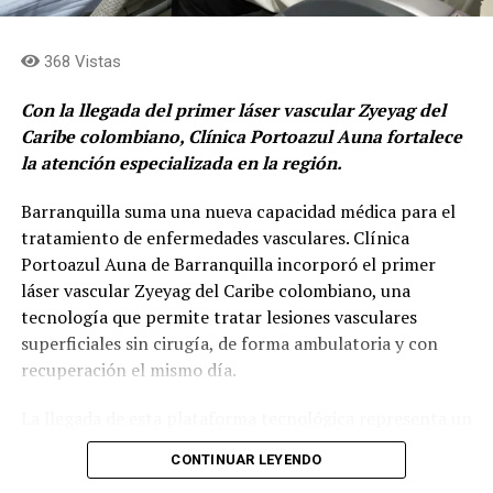
El proyecto
La propuesta ganadora, integra ciencia, tecnología,
368 Vistas
naturaleza y comunidad, con un objetivo restaurar las
quebradas de Medellín.
Con la llegada del primer láser vascular Zyeyag del
Caribe colombiano, Clínica Portoazul Auna fortalece
El reconocimiento fue otorgado al proyecto
la atención especializada en la región.
desarrollado por los estudiantes para contribuir a la
regeneración de la quebrada La Volcana, un afluente que
Barranquilla suma una nueva capacidad médica para el
atraviesa el sur del Valle de Aburrá y enfrenta
tratamiento de enfermedades vasculares. Clínica
importantes retos ambientales.
Portoazul Auna de Barranquilla incorporó el primer
láser vascular Zyeyag del Caribe colombiano, una
“Young Innovators por water regeneration”,
es el
tecnología que permite tratar lesiones vasculares
nombre del proyecto nació en MDE Challenge, una
superficiales sin cirugía, de forma ambulatoria y con
estrategia que busca que los jóvenes creen soluciones a
recuperación el mismo día.
diferentes problemáticas de las comunas de Medellín.
La llegada de esta plataforma tecnológica representa un
Los estudiantes desarrollaron un sistema basado en
avance para la medicina especializada en la región, al
CONTINUAR LEYENDO
plantas con potencial para contribuir a la recuperación
permitir que pacientes con arañitas vasculares, venas
del ecosistema, acompañado de un proceso de