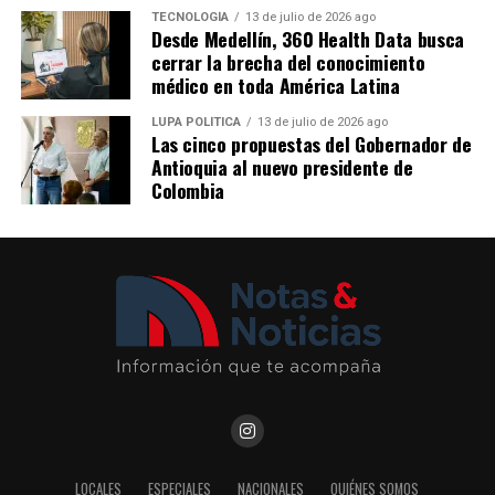
TECNOLOGÍA
13 de julio de 2026 ago
Desde Medellín, 360 Health Data busca
cerrar la brecha del conocimiento
médico en toda América Latina
Me gusta esto:
LUPA POLÍTICA
13 de julio de 2026 ago
Las cinco propuestas del Gobernador de
Antioquia al nuevo presidente de
Colombia
Del 6 al 17 de agosto, Plaza Cines, el pasillo Norte y
Plaza Fuente serán sede de Raíces, la feria artesanal que
este año contará con México como país invitado, en un
encuentro que reunirá el patrimonio cultural de ambos
territorios y la presencia de artesanos de diferentes
departamentos colombianos.
Por su parte, Plaza Palmas albergará hasta el 17 de
agosto «El vuelo más alto», un mural interactivo
dedicado a los cóndores, flamencos, águilas y garzas, que
LOCALES
ESPECIALES
NACIONALES
QUIÉNES SOMOS