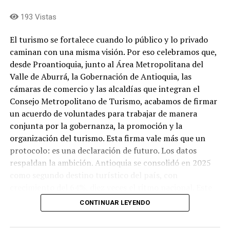
193 Vistas
El turismo se fortalece cuando lo público y lo privado
caminan con una misma visión. Por eso celebramos que,
desde Proantioquia, junto al Área Metropolitana del
Valle de Aburrá, la Gobernación de Antioquia, las
cámaras de comercio y las alcaldías que integran el
Consejo Metropolitano de Turismo, acabamos de firmar
un acuerdo de voluntades para trabajar de manera
conjunta por la gobernanza, la promoción y la
organización del turismo. Esta firma vale más que un
protocolo: es una declaración de futuro. Los datos
respaldan la ambición. Antioquia se consolidó en 2025
como segundo destino turístico del país, con
crecimiento del 64%, diez veces el ritmo nacional. Este
año el sector se ajusta, como de resto de Colombia, a
CONTINUAR LEYENDO
expectativas de nuevas políticas, pero eso no cambia lo
esencial: el turismo crece más rápido que nuestras