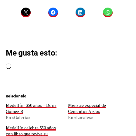
Me gusta esto:
Cargando...
Relacionado
Medellín- 350 años – Doris
Mensaje especial de
Gómez B
Cementos Argos
En «Galería»
En «Locales»
Medellín celebra 350 años
con libro que revive su