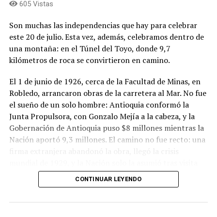
605 Vistas
responsabilidad. Cada municipio ha desarrollado una
oferta a la medida de sus vocaciones y atractivos: Urabá,
Son muchas las independencias que hay para celebrar
Guatapé, el corredor patrimonial de Jericó y Jardín, los
este 20 de julio. Esta vez, además, celebramos dentro de
charcos del Oriente, la tradición artesanal de Rionegro y
una montaña: en el Túnel del Toyo, donde 9,7
La Ceja, entre otros. Lejos de competir entre sí, esa
kilómetros de roca se convirtieron en camino.
diversidad es nuestra mayor fortaleza para
proyectarnos hacia los mercados internacionales.
El 1 de junio de 1926, cerca de la Facultad de Minas, en
Robledo, arrancaron obras de la carretera al Mar. No fue
Turismo es infraestructura: Turismo es conectividad.
el sueño de un solo hombre: Antioquia conformó la
Turismo es formación de quien recibe al visitante. Y es,
Junta Propulsora, con Gonzalo Mejía a la cabeza, y la
sobre todo, gobernanza: una visión concertada de largo
Gobernación de Antioquia puso $8 millones mientras la
plazo que trascienda periodos electorales, para que la
Nación aportó 9,3 millones. El camino no fue recto: una
promoción tenga detrás un sistema y deje huella. Eso
firma extranjera abandonó la obra, llegó la crisis
beneficia a quien visita y, sobre todo, a quien recibe: los
mundial de 1929, y la Nación solo la asumió tras visita
operadores, las comunidades, todo el ecosistema que
del presidente López Pumarejo. Ni siquiera los sueños
vive del turismo.
CONTINUAR LEYENDO
grandes avanzan sin tropiezos: avanzan a pesar de ellos.
En 1949, Gonzalo Mejía defendía por radio una obra
Le hemos planteado al Gobierno Nacional priorizar a
bajo ataque: “Aún hoy, cuando solo faltan 52 kilómetros
Antioquia como nodo de desarrollo y catalizador para