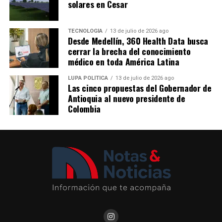
proyecto, preservando la gobernanza pública, la
solares en Cesar
tranvía, cables aéreos y buses tipo BRT, que en conjunto
transparencia y el control sobre los recursos.
movilizan a más de 1,1 millones de personas cada día. La
emisión de estos bonos reafirma la confianza del
TECNOLOGÍA
13 de julio de 2026 ago
Nota patrocinada
Desde Medellín, 360 Health Data busca
mercado en el plan estratégico de crecimiento de la
Me gusta esto:
cerrar la brecha del conocimiento
empresa y en su liderazgo como referente de movilidad
Más información en
médico en toda América Latina
sostenible en América Latina.
https://www.concejodemedellin.gov.co/
LUPA POLÍTICA
13 de julio de 2026 ago
Las cinco propuestas del Gobernador de
Comparte el artículo:
Comparte el artículo:
Antioquia al nuevo presidente de
Colombia
Me gusta esto:
Me gusta esto: