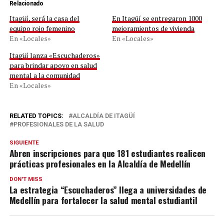
Relacionado
Itagüí, será la casa del
En Itagüí se entregaron 1000
equipo rojo femenino
mejoramientos de vivienda
En «Locales»
En «Locales»
Itagüí lanza «Escuchaderos»
para brindar apoyo en salud
mental a la comunidad
En «Locales»
RELATED TOPICS:
ALCALDÍA DE ITAGÜÍ
PROFESIONALES DE LA SALUD
SIGUIENTE
Abren inscripciones para que 181 estudiantes realicen
prácticas profesionales en la Alcaldía de Medellín
DON'T MISS
La estrategia “Escuchaderos” llega a universidades de
Medellín para fortalecer la salud mental estudiantil