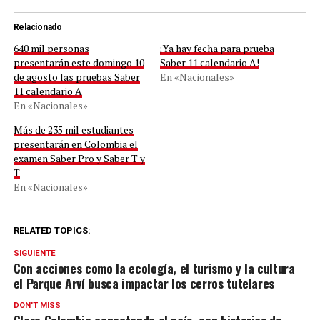
Relacionado
640 mil personas
¡Ya hay fecha para prueba
presentarán este domingo 10
Saber 11 calendario A!
de agosto las pruebas Saber
En «Nacionales»
11 calendario A
En «Nacionales»
Más de 235 mil estudiantes
presentarán en Colombia el
examen Saber Pro y Saber T y
T
En «Nacionales»
RELATED TOPICS:
SIGUIENTE
Con acciones como la ecología, el turismo y la cultura
el Parque Arví busca impactar los cerros tutelares
DON'T MISS
Claro Colombia conectando al país, con historias de