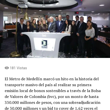
servicios y las barreras de accesibilidad. En ese sentido,
afirmó que el modelo de concesión permitirá asegurar la
financiación de las obras, el mantenimiento permanente
del estadio, la generación de nuevas fuentes de ingresos
y la sostenibilidad del escenario a largo plazo.
Concejales que integran la comisión de ponentes
expresaron que el proyecto representa una oportunidad
para transformar el estadio Atanasio Girardot en un
escenario de talla mundial, capaz de responder a las
exigencias de los grandes eventos deportivos y
181 Vistas
culturales, superando la obsolescencia de la
infraestructura, fortaleciendo su sostenibilidad
El Metro de Medellín marcó un hito en la historia del
financiera y convirtiéndolo en un recinto
transporte masivo del país al realizar su primera
multipropósito bajo estándares internacionales,
emisión local de bonos sostenibles a través de la Bolsa
mediante un modelo de financiación que combina
de Valores de Colombia (bvc), por un monto de hasta
recursos públicos y privados.
330.000 millones de pesos, con una sobreadjudicación
de 30.000 millones y un bid to cover de 1,62 veces el