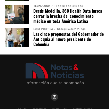
movilizan a más de 1,1 millones de personas cada día. La
emisión de estos bonos reafirma la confianza del
TECNOLOGÍA
13 de julio de 2026 ago
Nota patrocinada
Desde Medellín, 360 Health Data busca
mercado en el plan estratégico de crecimiento de la
Me gusta esto:
cerrar la brecha del conocimiento
empresa y en su liderazgo como referente de movilidad
Más información en
médico en toda América Latina
sostenible en América Latina.
https://www.concejodemedellin.gov.co/
LUPA POLÍTICA
13 de julio de 2026 ago
Las cinco propuestas del Gobernador de
Comparte el artículo:
Comparte el artículo:
Antioquia al nuevo presidente de
Colombia
Me gusta esto:
Me gusta esto: