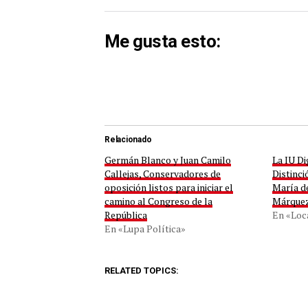
Me gusta esto:
Relacionado
Germán Blanco y Juan Camilo
La IU Di
Callejas, Conservadores de
Distinci
oposición listos para iniciar el
María d
camino al Congreso de la
Márque
República
En «Loc
En «Lupa Política»
RELATED TOPICS: