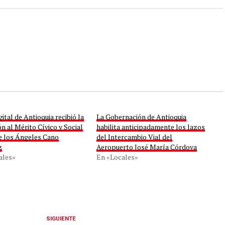
gital de Antioquia recibió la
La Gobernación de Antioquia
ón al Mérito Cívico y Social
habilita anticipadamente los lazos
e los Ángeles Cano
del Intercambio Vial del
z
Aeropuerto José María Córdova
ales»
En «Locales»
SIGUIENTE