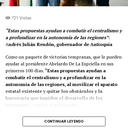
Ministerio de Comercio, Industria y Turismo, se encarga
de promover las exportaciones, fomentar la expansión
721 Vistas
de las empresas y de atraer inversión extranjera al
territorio. Igualmente se encarga de posicionar el
“Estas propuestas ayudan a combatir el centralismo y
turismo colombiano y fortalecer la imagen del país a
a profundizar en la autonomía de las regiones”
:
nivel internacional.
A
ndrés Julián Rendón, gobernador de Antioquia
Según el señor De La Espriella, la elección de la ciudad
Como un paquete de victorias tempranas, que le pueden
como la nueva casa de ProColombia se debe a su
ayudar al presidente Abelardo De La Espriella en sus
desarrollo, progreso y emprendimiento.
primeros 100 días.
“Estas propuestas ayudan a
combatir el centralismo y a profundizar en la
Durante el encuentro, que se realizó en Plaza Mayor,
autonomía de las regiones, al movilizar el aparato
aseguró que:
«los empalmes territoriales de la Patria
estatal existente y quitar los obstáculos y la
Milagro llegaron a Antioquia para seguir
burocracia que impiden el desarrollo de los
construyendo, desde las regiones, la hoja de ruta del
territorios”
, explicó el gobernador.
nuevo gobierno»
.
“El presidente electo Abelardo De La Espriella recibe
CONTINUAR LEYENDO
Comparte el artículo:
una Colombia en los rines. El país debe pagar 590