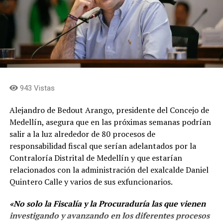
Ferrocarril de Antioquia. Precisó que es necesario
firmar el acta de entrega parcial del Invías para el
corredor férreo Bello – Cabañas y Cabañas –
Grecia, obtener el derecho de vía con la posibilidad
de conectarse desde Grecia hasta Ciénaga
(Magdalena) y los lineamientos técnicos y la
aprobación por parte del Ministerio de Cultura para
943 Vistas
la intervención de la rehabilitación ferroviaria del
Túnel de la Quiebra.
Alejandro de Bedout Arango, presidente del Concejo de
“Mesa Antiapagón”,
liderada por el Ministerio de
Medellín, asegura que en las próximas semanas podrían
Minas y con la participación de todos los actores
salir a la luz alrededor de 80 procesos de
del sector energético para recuperar la autonomía
responsabilidad fiscal que serían adelantados por la
energética y la estabilización del sistema eléctrico.
Contraloría Distrital de Medellín y que estarían
Dentro de las acciones recomendadas se
relacionados con la administración del exalcalde Daniel
encuentran: el aumento de la cantidad de agua
Quintero Calle y varios de sus exfuncionarios.
embalsada, especialmente en Hidroituango; el
encendido inmediato de las termoeléctricas; la
«No solo la Fiscalía y la Procuraduría las que vienen
aceleración de los tiempos de aprobación y
investigando y avanzando en los diferentes procesos