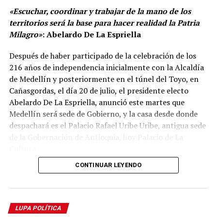
«Escuchar, coordinar y trabajar de la mano de los
territorios será la base para hacer realidad la Patria
Milagro»
: Abelardo De La Espriella
Después de haber participado de la celebración de los
216 años de independencia inicialmente con la Alcaldía
de Medellín y posteriormente en el túnel del Toyo, en
Cañasgordas, el día 20 de julio, el presidente electo
Abelardo De La Espriella, anunció este martes que
Medellín será sede de Gobierno, y la casa desde donde
despachará es el Palacio Rafael Uribe Uribe, antigua sede
de la Gobernación de Antioquia, hoy Palacio de La
Cultura.
CONTINUAR LEYENDO
«Estoy feliz de estar aquí con el señor gobernador,
con el señor alcalde de Medellín y los alcaldes del
departamento de Antioquia. Al que tengo en mi
corazón porque masivamente le puso la raya al tigre.
LUPA POLÍTICA
Además, porque siempre ha sido motivo de